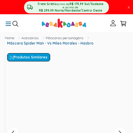
Frete Grátis
acima de
R$ 179,99
Sul/Sudeste
X
e acima de
R$ 299,99
Norte/Nordeste/Centro Oeste
Acessórios
Máscaras personagens
Máscara Spider Man - Vs Miles Morales - Hasbro
Produtos Similares