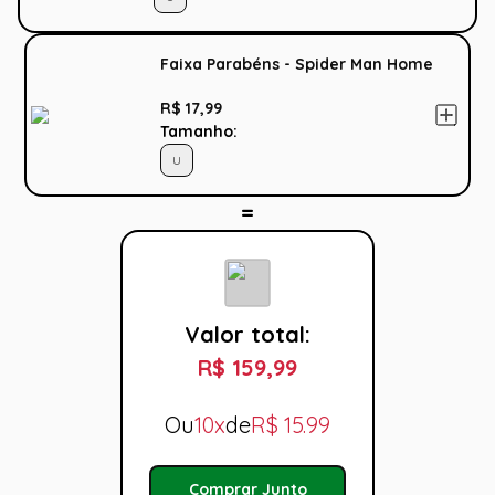
Faixa Parabéns - Spider Man Home
R$ 17,99
Tamanho:
U
Valor total:
R$ 159,99
Ou
10x
de
R$
15.99
Comprar Junto