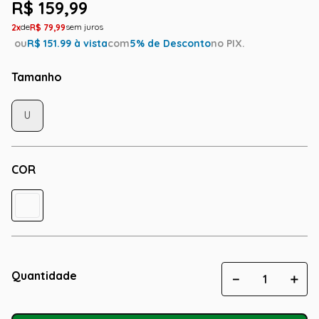
R$
159
,
99
2
R$
79
,
99
ou
R$
151.99
à vista
com
5
% de Desconto
no PIX.
Tamanho
U
COR
Quantidade
－
＋