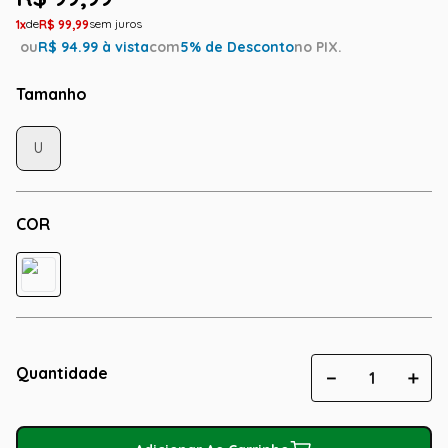
1
R$
99
,
99
ou
R$
94.99
à vista
com
5
% de Desconto
no PIX.
Tamanho
U
COR
Quantidade
－
＋