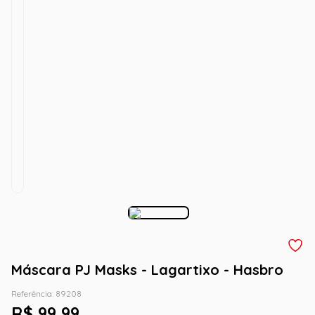
Máscara PJ Masks - Lagartixo - Hasbro
Referência
:
89208
R$
99
,
99