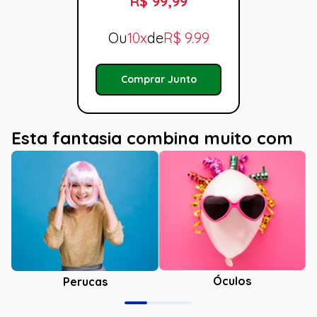
R$ 99,99
Ou
10x
de
R$
9.99
Comprar Junto
Esta fantasia combina muito com
Óculos
Perucas