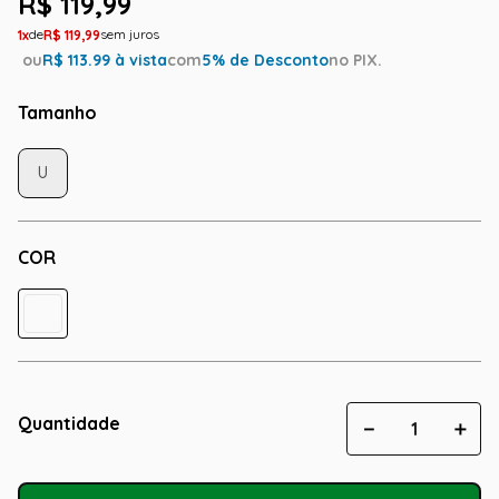
R$
119
,
99
1
R$
119
,
99
ou
R$
113.99
à vista
com
5
% de Desconto
no PIX.
Tamanho
U
COR
Quantidade
－
＋