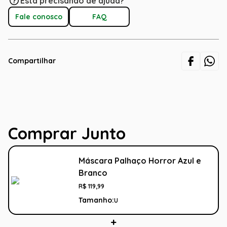
Está precisando de ajuda?
Fale conosco
FAQ
Compartilhar
Comprar Junto
Máscara Palhaço Horror Azul e
Branco
R$
119
,
99
Tamanho:
U