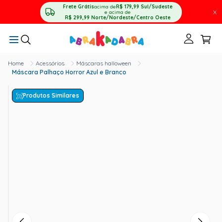
Frete Grátis
acima de
R$ 179,99
Sul/Sudeste
X
e acima de
R$ 299,99
Norte/Nordeste/Centro Oeste
Acessórios
Máscaras halloween
Máscara Palhaço Horror Azul e Branco
Produtos Similares