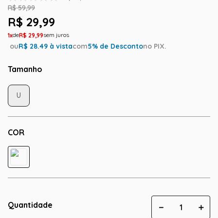
R$
59
,
99
R$
29
,
99
1
R$
29
,
99
ou
R$
28.49
à vista
com
5
% de Desconto
no PIX.
Tamanho
U
COR
Quantidade
－
＋