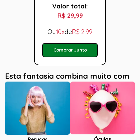
Valor total:
R$ 29,99
Ou
10x
de
R$
2.99
Comprar Junto
Esta fantasia combina muito com
Óculos
Perucas