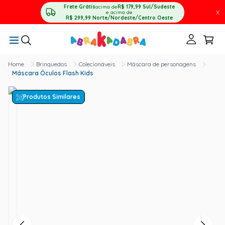
Frete Grátis
acima de
R$ 179,99
Sul/Sudeste
X
e acima de
R$ 299,99
Norte/Nordeste/Centro Oeste
Brinquedos
Colecionáveis
Máscara de personagens
Máscara Óculos Flash Kids
Produtos Similares