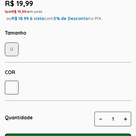
R$
19
,
99
1
R$
19
,
99
ou
R$
18.99
à vista
com
5
% de Desconto
no PIX.
Tamanho
U
COR
Quantidade
－
＋