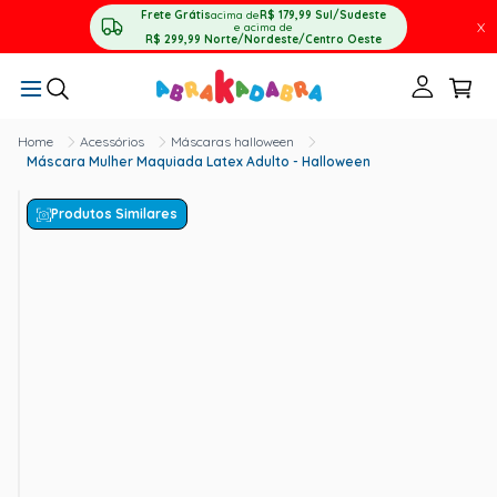
Frete Grátis
acima de
R$ 179,99
Sul/Sudeste
X
e acima de
R$ 299,99
Norte/Nordeste/Centro Oeste
Acessórios
Máscaras halloween
Máscara Mulher Maquiada Latex Adulto - Halloween
Produtos Similares