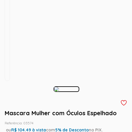
Mascara Mulher com Óculos Espelhado
Referência
:
03574
ou
R$
104.49
à vista
com
5
% de Desconto
no PIX.