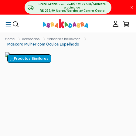
Frete Grátis
acima de
R$ 179,99
Sul/Sudeste
X
e acima de
R$ 299,99
Norte/Nordeste/Centro Oeste
Acessórios
Máscaras halloween
Mascara Mulher com Óculos Espelhado
Produtos Similares