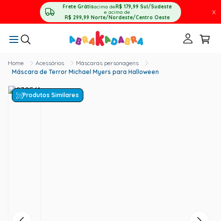
Frete Grátis
acima de
R$ 179,99
Sul/Sudeste
X
e acima de
R$ 299,99
Norte/Nordeste/Centro Oeste
Acessórios
Máscaras personagens
Máscara de Terror Michael Myers para Halloween
Produtos Similares