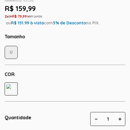
Referência
:
93256
R$
159
,
99
2
R$
79
,
99
ou
R$
151.99
à vista
com
5
% de Desconto
no PIX.
Tamanho
U
COR
Quantidade
－
＋