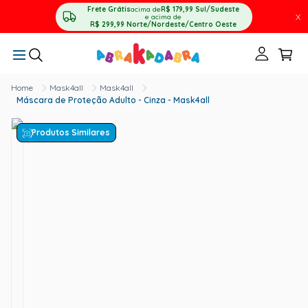
Frete Grátis
acima de
R$ 179,99
Sul/Sudeste
X
e acima de
R$ 299,99
Norte/Nordeste/Centro Oeste
Mask4all
Mask4all
Máscara de Proteção Adulto - Cinza - Mask4all
Produtos Similares