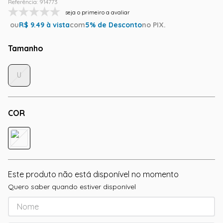
Referência
:
914773
seja o primeiro a avaliar
ou
R$
9.49
à vista
com
5
% de Desconto
no PIX.
Tamanho
U
COR
Este produto não está disponível no momento
Quero saber quando estiver disponível