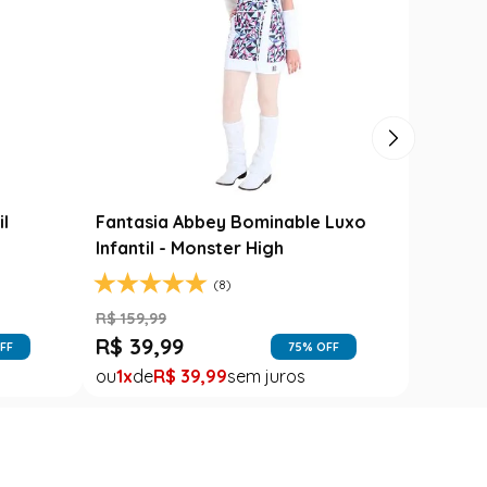
Carimbó
Saia Festa Junina Infantil Branca
l
Noivinha com Fitas Coloridas
R$
78
,
90
R$
49
,
99
FF
37
% OFF
1
R$
49
,
99