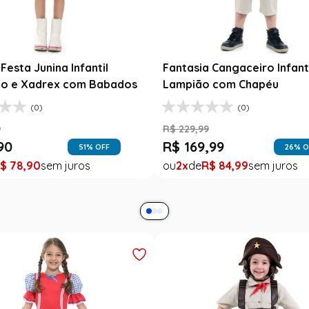
esta Junina Bebê Menina
Saia Infantil Festa Junina 
a Rosa Floral com Renda
Xadrez Preto com Girasso
9
R$
129
,
99
99
R$
78
,
90
47
% OFF
39
% O
$
99
,
99
1
R$
78
,
90