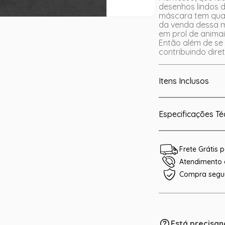
desenhos lindos 
máscara tem quat
da venda dessa m
em prol de animai
Então além de se 
contribuindo dire
Itens Inclusos
Especificações Té
Frete Grátis
Atendimento e
Compra segu
Está precisan