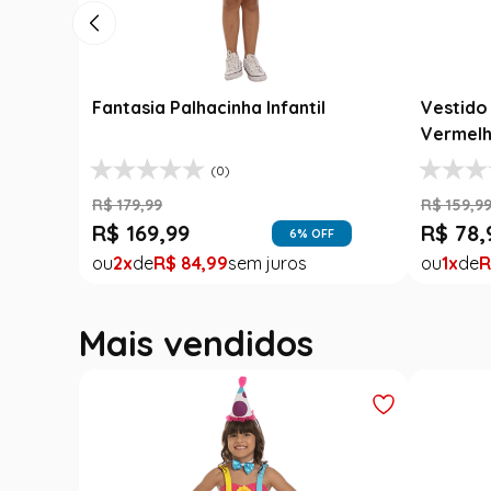
Fantasia Festa Junina Adulto
Roupa F
Jardineira Xadrez Caipira Azul
Fantasi
R$
139
,
99
R$
189
,
9
Luxo
R$
99
,
99
R$
99
,
29
% OFF
1
R$
99
,
99
1
R
FF
Mais vendidos