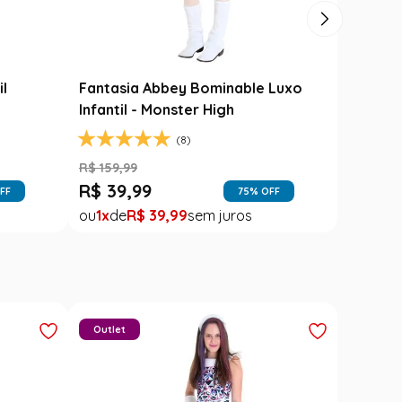
Carimbó
Saia Festa Junina Infantil Branca
l
Noivinha com Fitas Coloridas
R$
78
,
90
R$
49
,
99
FF
37
% OFF
1
R$
49
,
99