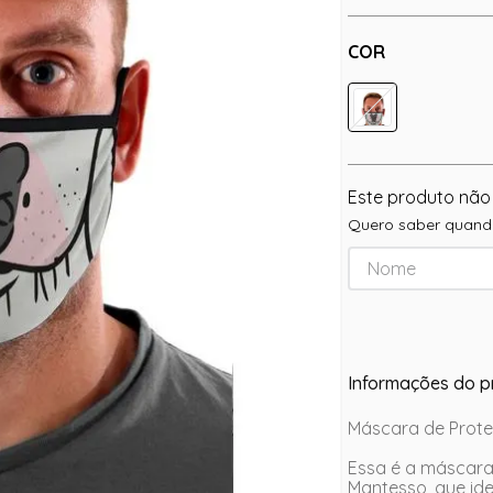
COR
Este produto não
Quero saber quando
Informações do p
Máscara de Prote
Essa é a máscara 
Mantesso, que ide