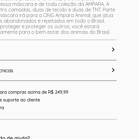
dessa máscara e de toda coleção da AMPARA. A
ro camadas, duas de tecido e duas de TNT. Parte
áscara irá para a ONG Ampara Animal, que atua
s abandonados e rejeitados em todo o Brasil.
proteger e proteger os outros, você estará
tamente para o bem estar dos animais do Brasil.
cnicas
 para compras acima de R$ 249,99
 suporte ao cliente
ra
do de ajuda?