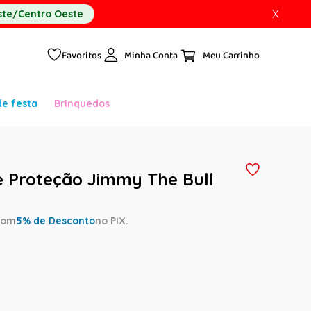
X
te/Centro Oeste
Favoritos
Minha Conta
de festa
Brinquedos
 Proteção Jimmy The Bull
com
5
% de Desconto
no PIX.