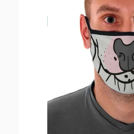
10
º
toy story