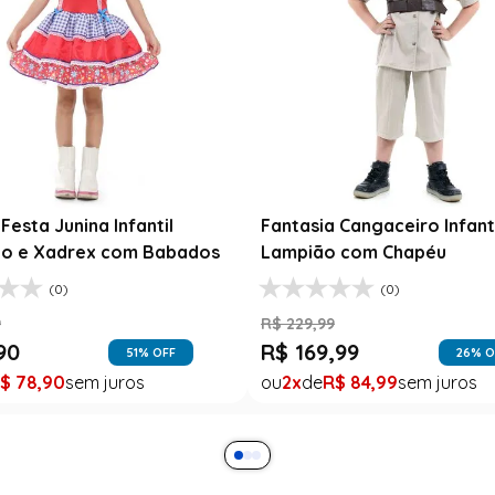
esta Junina Bebê Menina
Saia Infantil Festa Junina 
a Rosa Floral com Renda
Xadrez Preto com Girasso
9
R$
129
,
99
99
R$
78
,
90
47
% OFF
39
% O
$
99
,
99
1
R$
78
,
90