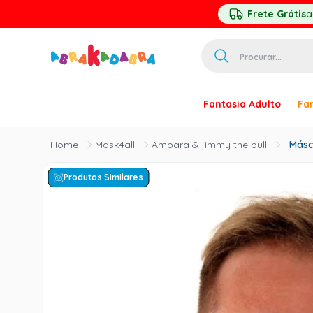
Frete Grátis
a
Procurar...
TERMOS MAIS 
Fantasia Adulto
Fan
1
º
homem ar
2
º
princesa
Mask4all
Ampara & jimmy the bull
Másc
3
º
pirata
Produtos Similares
4
º
paquita
5
º
harry pott
6
º
mascara
7
º
palhaço
8
º
kpop
9
º
rumi