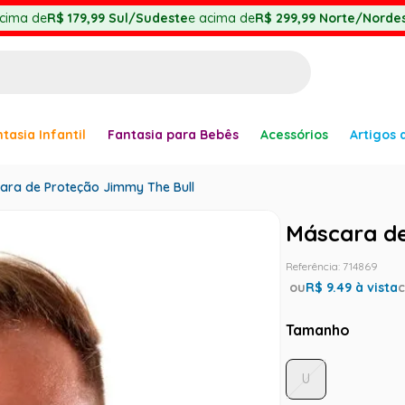
cima de
R$ 179,99
Sul/Sudeste
e acima de
R$ 299,99
Norte/Nordes
BUSCADOS
tasia Infantil
Fantasia para Bebês
Acessórios
Artigos 
anha
ara de Proteção Jimmy The Bull
Máscara de
Referência
:
714869
er
ou
R$
9.49
à vista
Tamanho
U