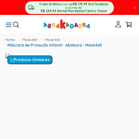
Frete Grátis
acima de
R$ 179,99
Sul/Sudeste
X
e acima de
R$ 299,99
Norte/Nordeste/Centro Oeste
Mask4all
Mask4all
Máscara de Proteção Infantil - Abóbora - Mask4all
Produtos Similares