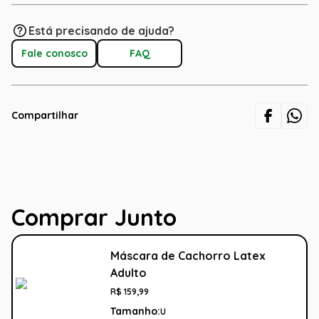
Está precisando de ajuda?
Fale conosco
FAQ
Compartilhar
Comprar Junto
Máscara de Cachorro Latex
Adulto
R$
159
,
99
Tamanho:
U