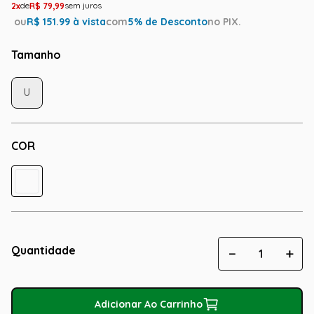
2
R$
79
,
99
ou
R$
151.99
à vista
com
5
% de Desconto
no PIX.
Tamanho
U
COR
Quantidade
－
＋
Adicionar Ao Carrinho