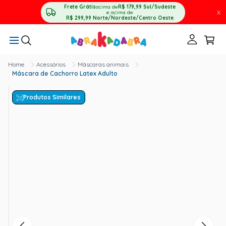
Frete Grátis
acima de
R$ 179,99
Sul/Sudeste
X
e acima de
R$ 299,99
Norte/Nordeste/Centro Oeste
Acessórios
Máscaras animais
Máscara de Cachorro Latex Adulto
Produtos Similares