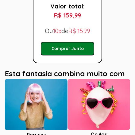
Valor total:
R$ 159,99
Ou
10x
de
R$
15.99
Comprar Junto
Esta fantasia combina muito com
Óculos
Perucas