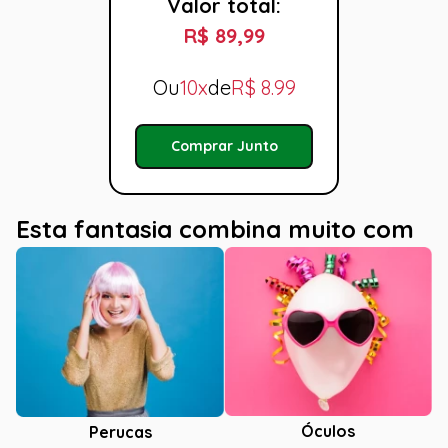
Valor total:
R$ 89,99
Ou
10x
de
R$
8.99
Comprar Junto
Esta fantasia combina muito com
Óculos
Perucas