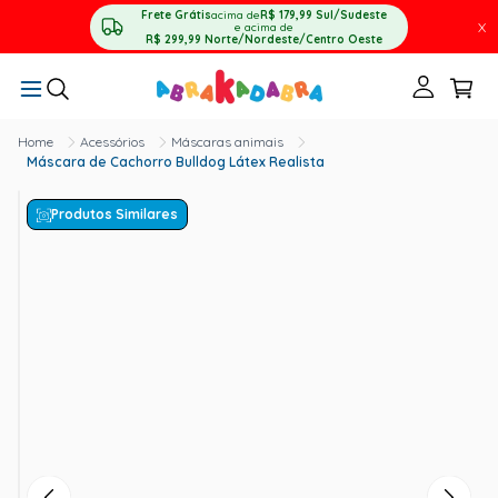
Frete Grátis
acima de
R$ 179,99
Sul/Sudeste
X
e acima de
R$ 299,99
Norte/Nordeste/Centro Oeste
Acessórios
Máscaras animais
Máscara de Cachorro Bulldog Látex Realista
Produtos Similares