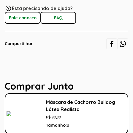
Está precisando de ajuda?
Fale conosco
FAQ
Compartilhar
Comprar Junto
Máscara de Cachorro Bulldog
Látex Realista
R$
89
,
99
Tamanho:
U