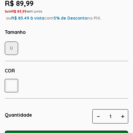
R$
89
,
99
1
R$
89
,
99
ou
R$
85.49
à vista
com
5
% de Desconto
no PIX.
Tamanho
U
COR
Quantidade
－
＋