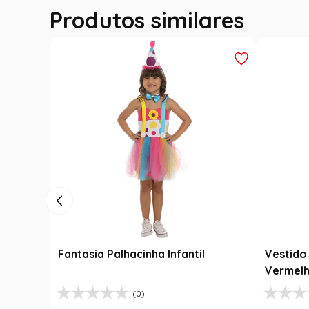
Produtos similares
Fantasia Festa Junina Adulto
Roupa F
Jardineira Xadrez Caipira Azul
Fantasi
R$
139
,
99
R$
189
,
9
Luxo
R$
99
,
99
R$
99
,
1
R$
99
,
99
1
R