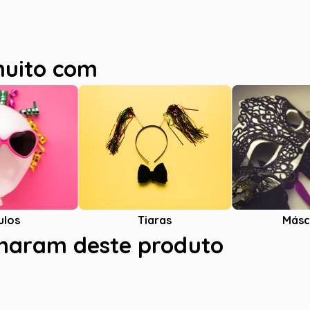
muito com
ulos
Tiaras
Másc
charam deste produto