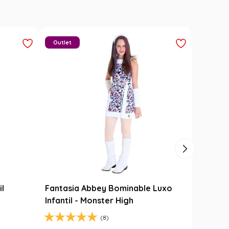
Carimbó
Saia Festa Junina Infantil Branca
l
Noivinha com Fitas Coloridas
R$
78
,
90
R$
49
,
99
1
R$
49
,
99