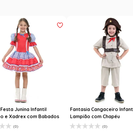
esta Junina Bebê Menina
Saia Infantil Festa Junina 
a Rosa Floral com Renda
Xadrez Preto com Girasso
9
R$
129
,
99
99
R$
78
,
90
$
99
,
99
1
R$
78
,
90