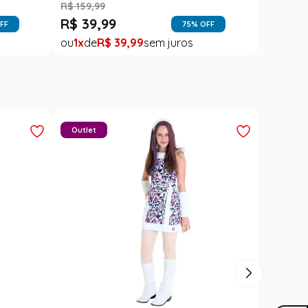
Carimbó
Saia Festa Junina Infantil Branca