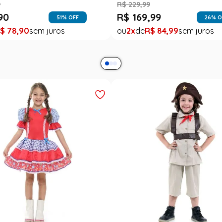
esta Junina Bebê Menina
Saia Infantil Festa Junina 