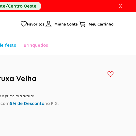
X
te/Centro Oeste
Favoritos
Minha Conta
de festa
Brinquedos
ruxa Velha
a o primeiro a avaliar
a
com
5
% de Desconto
no PIX.