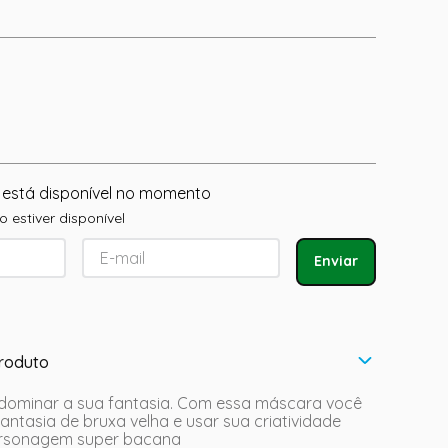
 está disponível no momento
 estiver disponível
Enviar
roduto
i dominar a sua fantasia. Com essa máscara você
fantasia de bruxa velha e usar sua criatividade
ersonagem super bacana