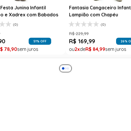
a Rosa Floral com Renda
Xadrez Preto com Girasso
9
R$
129
,
99
99
R$
78
,
90
$
99
,
99
1
R$
78
,
90
ra
Ajuda
Minha Conta
Como comprar
Meus pedidos
Dúvidas Frequente
Lista de desejos
Trocas e Devoluções
Vale presentes