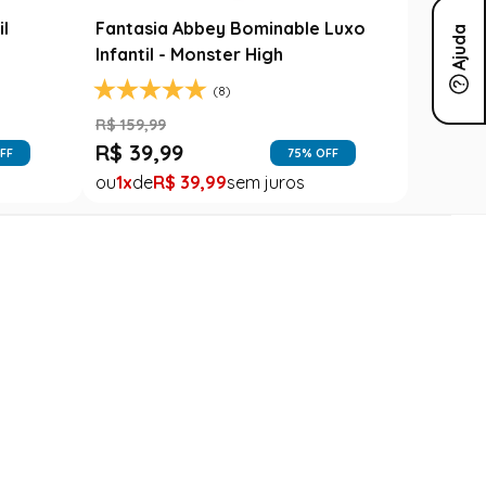
l
Noivinha com Fitas Coloridas
R$
78
,
90
Ajuda
R$
49
,
99
1
R$
49
,
99
Nossas Lojas
Encontre uma loja próxima a você
Contato