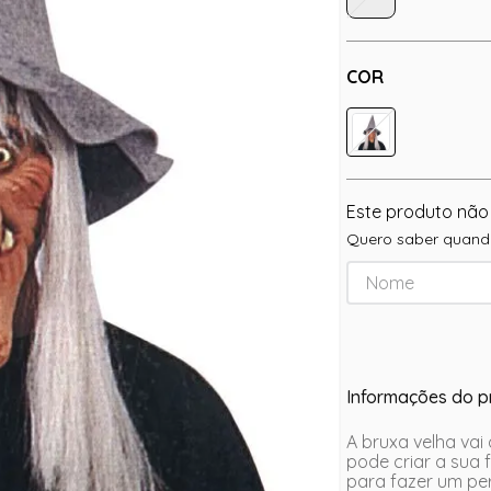
COR
Este produto não
Quero saber quando
Informações do p
A bruxa velha va
pode criar a sua 
para fazer um p