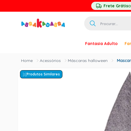
Frete Grátis
a
Procurar...
TERMOS MAIS 
Fantasia Adulto
Fan
1
º
homem ar
2
º
princesa
Acessórios
Máscaras halloween
Mascar
3
º
pirata
Produtos Similares
4
º
paquita
5
º
harry pott
6
º
palhaço
7
º
kpop
8
º
branca ne
9
º
toy story