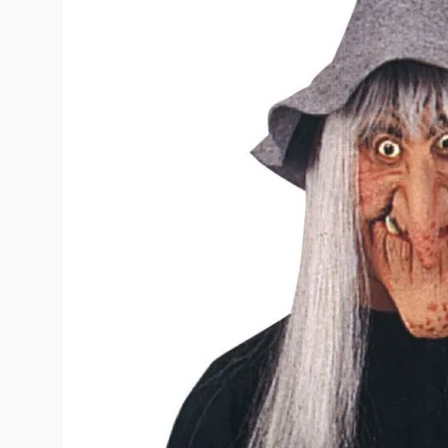
10
º
rumi