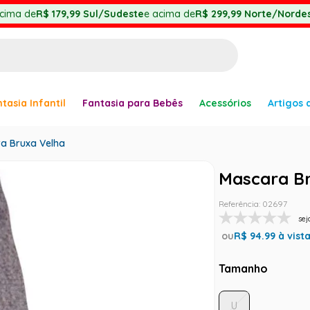
cima de
R$ 179,99
Sul/Sudeste
e acima de
R$ 299,99
Norte/Nordes
BUSCADOS
tasia Infantil
Fantasia para Bebês
Acessórios
Artigos 
anha
a Bruxa Velha
Mascara B
Referência
:
02697
er
sej
ou
R$
94.99
à vist
Tamanho
ve
U