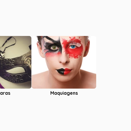
aras
Maquiagens