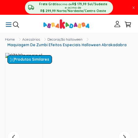
Frete Grátis
acima de
R$ 179,99
Sul/Sudeste
X
e acima de
R$ 299,99
Norte/Nordeste/Centro Oeste
Acessórios
Decoração halloween
Maquiagem De Zumbi Efeitos Especiais Halloween Abrakadabra
Produtos Similares