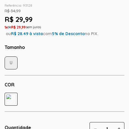
Referência
:
93128
R$
34
,
99
R$
29
,
99
1
R$
29
,
99
ou
R$
28.49
à vista
com
5
% de Desconto
no PIX.
Tamanho
U
COR
Quantidade
－
＋