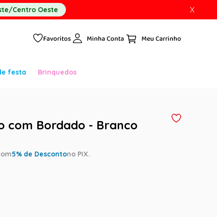
X
te/Centro Oeste
Favoritos
Minha Conta
de festa
Brinquedos
o com Bordado - Branco
com
5
% de Desconto
no PIX.