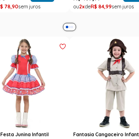
$
78
,
90
2
R$
84
,
99
Festa Junina Infantil
Fantasia Cangaceiro Infant