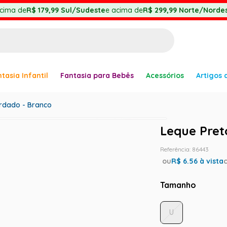
cima de
R$ 179,99
Sul/Sudeste
e acima de
R$ 299,99
Norte/Nordes
BUSCADOS
tasia Infantil
Fantasia para Bebês
Acessórios
Artigos 
anha
rdado - Branco
Leque Pret
Referência
:
86443
ou
R$
6.56
à vista
er
Tamanho
U
ve