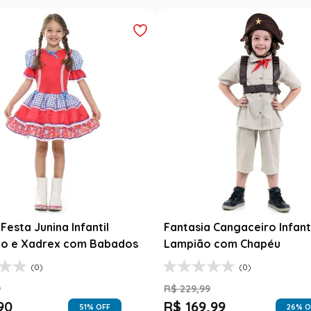
Festa Junina Infantil
Fantasia Cangaceiro Infant
o e Xadrex com Babados
Lampião com Chapéu
(0)
(0)
9
R$
229
,
99
90
R$
169
,
99
51
% OFF
26
% O