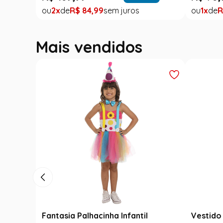
2
R$
84
,
99
1
R
Mais vendidos
Fantasia Palhacinha Infantil
Vestido 