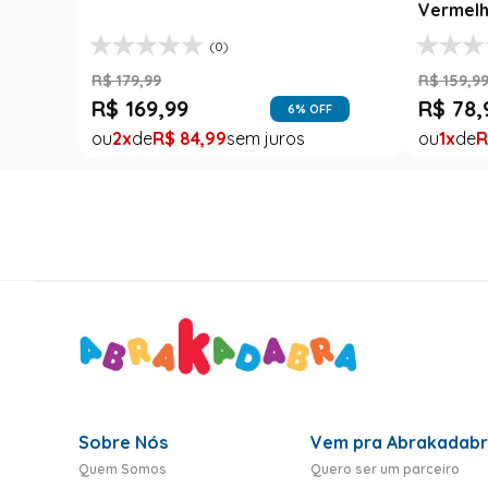
Vermelh
(0)
R$
179
,
99
R$
159
,
9
R$
169
,
99
R$
78
,
6
% OFF
2
R$
84
,
99
1
R
Sobre Nós
Vem pra Abrakadab
Quem Somos
Quero ser um parceiro