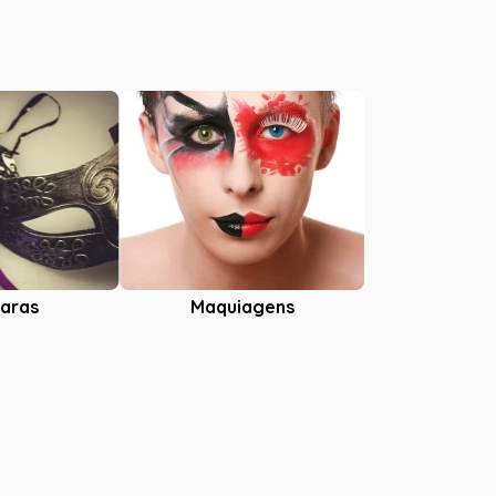
aras
Maquiagens