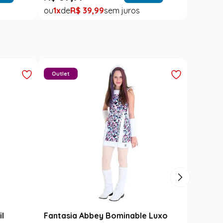
1
R$
39
,
99
Outlet
il
Fantasia Abbey Bominable Luxo