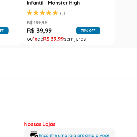
Infantil - Monster High
(8)
R$
159
,
99
R$
39
,
99
FF
75
% OFF
1
R$
39
,
99
Nossas Lojas
Encontre uma loja próxima a você