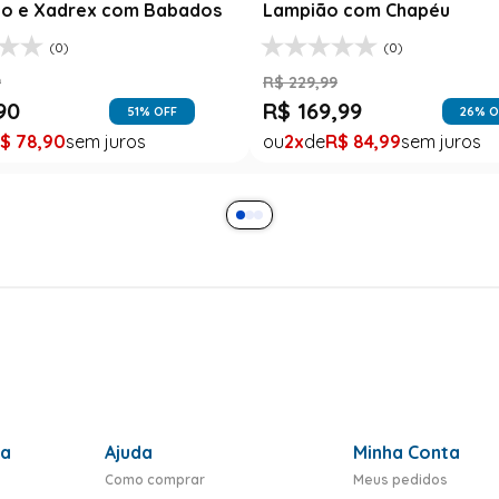
o e Xadrex com Babados
Lampião com Chapéu
(0)
(0)
9
R$
229
,
99
90
R$
169
,
99
51
% OFF
26
% O
$
78
,
90
2
R$
84
,
99
ra
Ajuda
Minha Conta
Como comprar
Meus pedidos