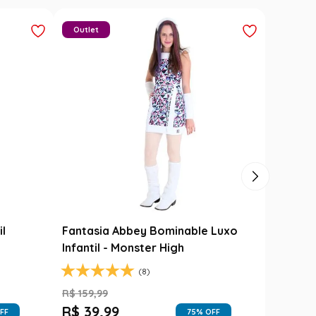
Outlet
il
Fantasia Abbey Bominable Luxo
Infantil - Monster High
(8)
R$
159
,
99
R$
39
,
99
FF
75
% OFF