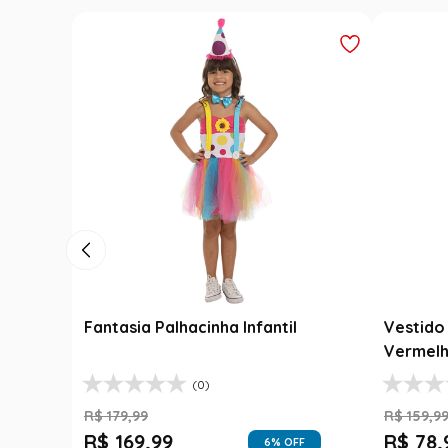
Fantasia Palhacinha Infantil
Vestido 
Vermelh
(0)
R$
179
,
99
R$
159
,
9
R$
169
,
99
R$
78
,
6
% OFF