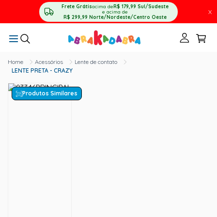
Frete Grátis
acima de
R$ 179,99
Sul/Sudeste
X
e acima de
R$ 299,99
Norte/Nordeste/Centro Oeste
Acessórios
Lente de contato
LENTE PRETA - CRAZY
Produtos Similares