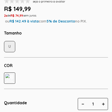
seja o primeiro a avaliar
R$
149
,
99
2
R$
74
,
99
ou
R$
142.49
à vista
com
5
% de Desconto
no PIX.
Tamanho
U
COR
Quantidade
－
＋