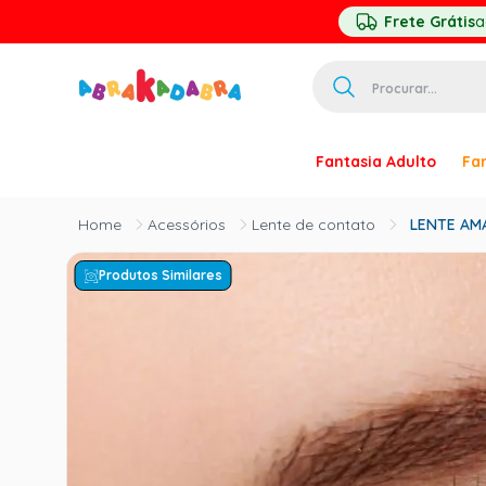
Frete Grátis
a
Procurar...
TERMOS MAIS 
Fantasia Adulto
Fan
1
º
homem ar
2
º
princesa
Acessórios
Lente de contato
LENTE AM
3
º
pirata
Produtos Similares
4
º
paquita
5
º
harry pott
6
º
palhaço
7
º
kpop
8
º
branca ne
9
º
toy story