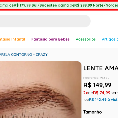
cima de
R$ 179,99
Sul/Sudeste
e acima de
R$ 299,99
Norte/Nordes
BUSCADOS
tasia Infantil
Fantasia para Bebês
Acessórios
Artigos 
anha
ARELA CONTORNO - CRAZY
LENTE AM
Referência
:
93350
er
R$
149
,
99
2
R$
74
,
99
ou
R$
142.49
à vis
ve
Tamanho