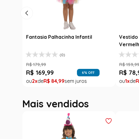
Fantasia Festa Junina Adulto
Roupa F
Jardineira Xadrez Caipira Azul
Fantasi
R$
139
,
99
R$
189
,
9
Luxo
R$
99
,
99
R$
99
,
29
% OFF
1
R$
99
,
99
1
R
FF
Mais vendidos