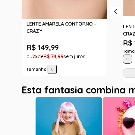
LENTE AMARELA CONTORNO -
LENT
CRAZY
CRA
R$ 
R$
149
,
99
Tama
2
R$
74
,
99
U
Tamanho:
U
Esta fantasia combina 