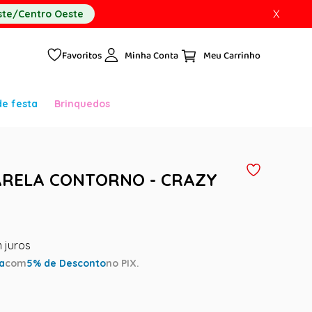
X
te/Centro Oeste
Favoritos
Minha Conta
de festa
Brinquedos
ARELA CONTORNO - CRAZY
ta
com
5
% de Desconto
no PIX.