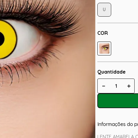
U
COR
Quantidade
－
＋
Informações do p
LENTE AMARELA 