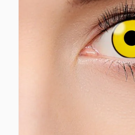
10
º
rumi