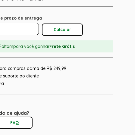
Calcular O Frete
Faltam
para você ganhar
Frete Grátis
 para compras acima de R$ 249,99
 suporte ao cliente
ra
do de ajuda?
FAQ