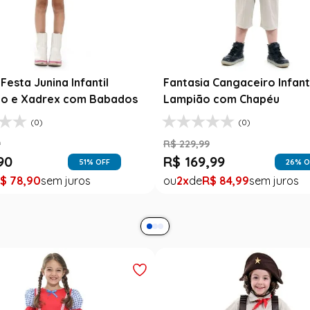
esta Junina Bebê Menina
Saia Infantil Festa Junina 
a Rosa Floral com Renda
Xadrez Preto com Girasso
9
R$
129
,
99
99
R$
78
,
90
47
% OFF
39
% O
$
99
,
99
1
R$
78
,
90