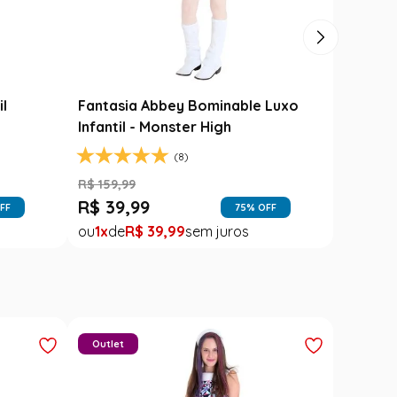
Carimbó
Saia Festa Junina Infantil Branca
l
Noivinha com Fitas Coloridas
R$
78
,
90
R$
49
,
99
FF
37
% OFF
1
R$
49
,
99