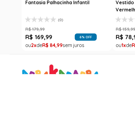
Fantasia Palhacinha Infantil
Vestido 
Vermelh
(0)
R$
179
,
99
R$
159
,
9
R$
169
,
99
R$
78
,
6
% OFF
2
R$
84
,
99
1
R
Sobre Nós
Vem pra Abrakadab
Quem Somos
Quero ser um parceiro
Nossas Lojas
Quero revender
Trabalhe Conosco
Quero ser um seller