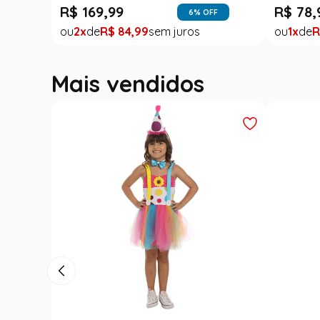
R$
169
,
99
R$
78
,
6
% OFF
2
R$
84
,
99
1
R
Mais vendidos