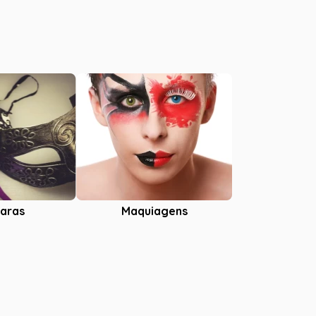
aras
Maquiagens