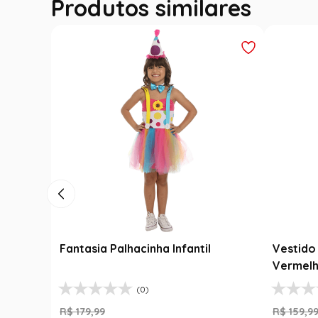
Produtos similares
Fantasia Palhacinha Infantil
Vestido 
Vermelh
(0)
R$
179
,
99
R$
159
,
9