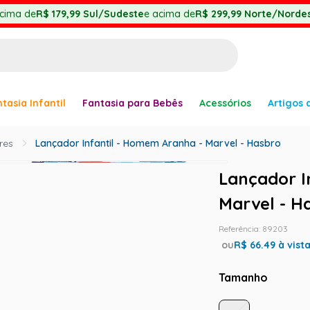
cima de
R$ 179,99
Sul/Sudeste
e acima de
R$ 299,99
Norte/Nordes
BUSCADOS
tasia Infantil
Fantasia para Bebês
Acessórios
Artigos 
anha
res
Lançador Infantil - Homem Aranha - Marvel - Hasbro
Lançador I
Marvel - H
Referência
:
89203
ou
R$
66.49
à vist
er
Tamanho
ve