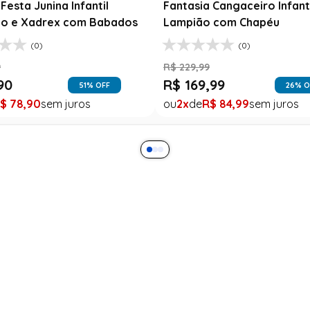
Festa Junina Infantil
Fantasia Cangaceiro Infant
o e Xadrex com Babados
Lampião com Chapéu
(0)
(0)
9
R$
229
,
99
90
R$
169
,
99
51
% OFF
26
% O
$
78
,
90
2
R$
84
,
99
ra
Ajuda
Minha Conta
Como comprar
Meus pedidos
Dúvidas Frequente
Lista de desejos
Trocas e Devoluções
Vale presentes
Política de Privacidade