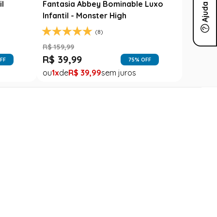
il
Fantasia Abbey Bominable Luxo
Ajuda
Infantil - Monster High
(8)
R$
159
,
99
R$
39
,
99
FF
75
% OFF
1
R$
39
,
99
Nossas Lojas
Encontre uma loja próxima a você
Contato
(11) 99939-3969