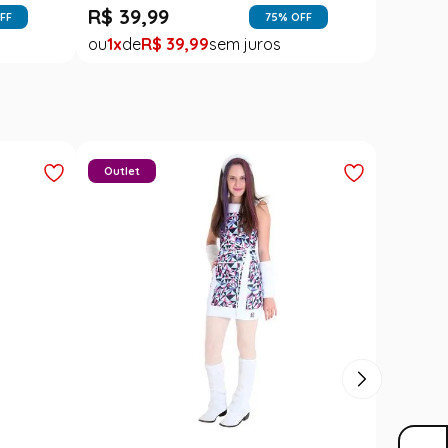
R$
39
,
99
FF
75
% OFF
1
R$
39
,
99
Outlet