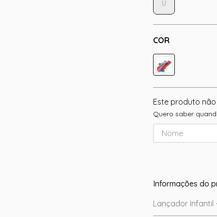
U
COR
Este produto não
Quero saber quando
Informações do p
Lançador Infantil