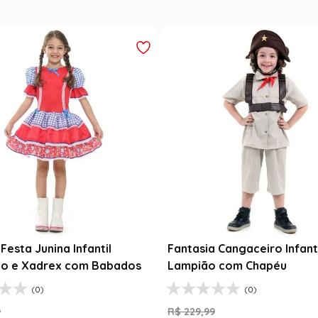
Festa Junina Infantil
Fantasia Cangaceiro Infant
o e Xadrex com Babados
Lampião com Chapéu
(0)
(0)
9
R$
229
,
99