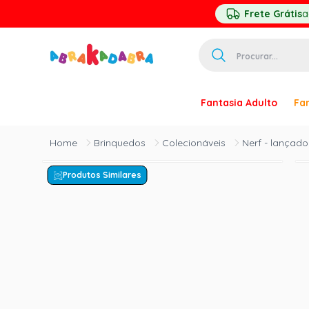
Frete Grátis
a
Procurar...
TERMOS MAIS 
Fantasia Adulto
Fan
1
º
homem ar
2
º
princesa
Brinquedos
Colecionáveis
Nerf - lançado
3
º
palhaço
Produtos Similares
4
º
pirata
5
º
mascara
6
º
paquita
7
º
harry pott
8
º
kpop
9
º
branca ne