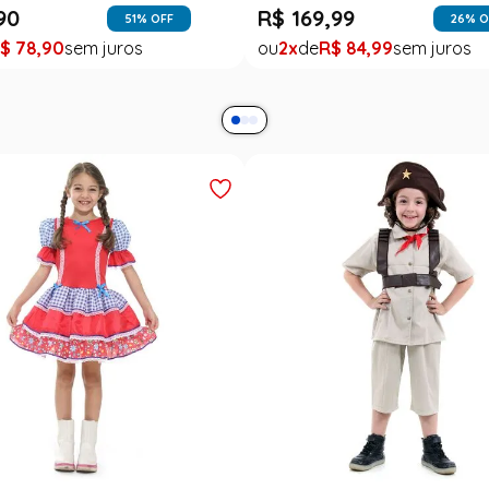
90
R$
169
,
99
51
% OFF
26
% O
$
78
,
90
2
R$
84
,
99