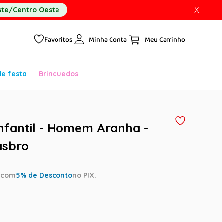
X
te/Centro Oeste
Favoritos
Minha Conta
de festa
Brinquedos
nfantil - Homem Aranha -
asbro
a
com
5
% de Desconto
no PIX.