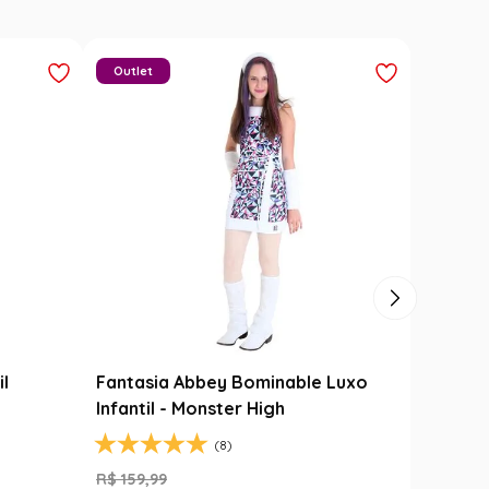
Outlet
il
Fantasia Abbey Bominable Luxo
Infantil - Monster High
(8)
R$
159
,
99