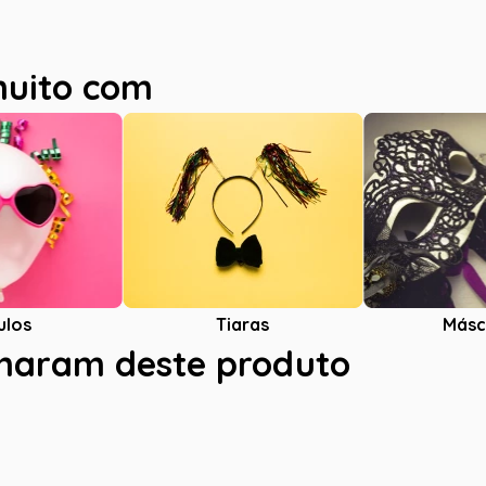
muito com
ulos
Tiaras
Másc
charam deste produto