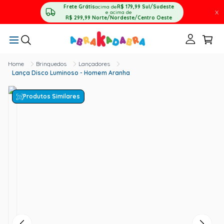
Frete Grátis
acima de
R$ 179,99
Sul/Sudeste
X
e acima de
R$ 299,99
Norte/Nordeste/Centro Oeste
Brinquedos
Lançadores
Lança Disco Luminoso - Homem Aranha
Produtos Similares