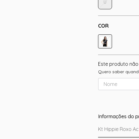
U
COR
Este produto não
Quero saber quando
Informações do p
Kt Hippie Roxo A