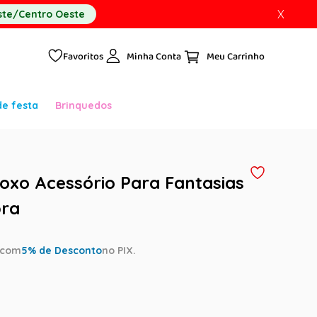
X
te/Centro Oeste
Favoritos
Minha Conta
de festa
Brinquedos
Roxo Acessório Para Fantasias
ra
com
5
% de Desconto
no PIX.