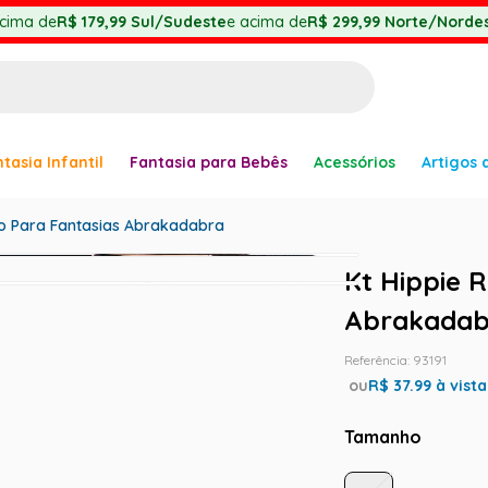
cima de
R$ 179,99
Sul/Sudeste
e acima de
R$ 299,99
Norte/Nordes
BUSCADOS
tasia Infantil
Fantasia para Bebês
Acessórios
Artigos 
anha
io Para Fantasias Abrakadabra
Kt Hippie 
Abrakadab
Referência
:
93191
er
ou
R$
37.99
à vista
Tamanho
ve