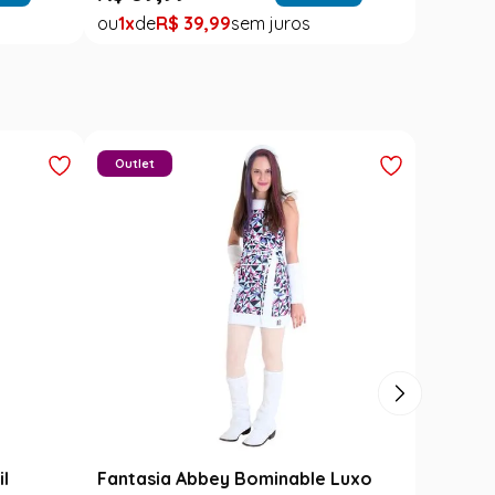
1
R$
39
,
99
Outlet
il
Fantasia Abbey Bominable Luxo