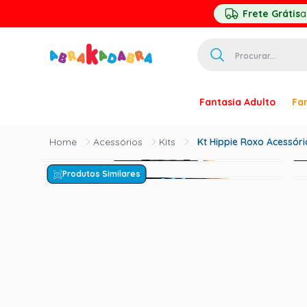
Frete Grátis
a
Procurar...
TERMOS MAIS 
Fantasia Adulto
Fan
1
º
homem ar
2
º
princesa
Acessórios
Kits
Kt Hippie Roxo Acessór
3
º
pirata
Produtos Similares
4
º
mascara
5
º
paquita
6
º
harry pott
7
º
palhaço
8
º
kpop
9
º
branca ne