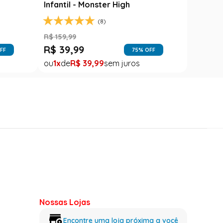
Infantil - Monster High
(8)
R$
159
,
99
R$
39
,
99
FF
75
% OFF
1
R$
39
,
99
Nossas Lojas
Encontre uma loja próxima a você