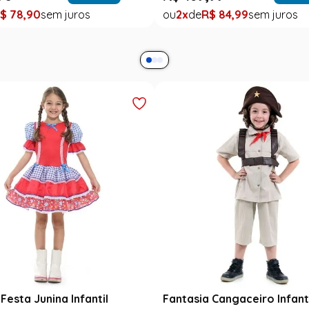
$
78
,
90
2
R$
84
,
99
Festa Junina Infantil
Fantasia Cangaceiro Infant