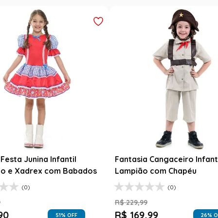
Festa Junina Infantil
Fantasia Cangaceiro Infant
o e Xadrex com Babados
Lampião com Chapéu
(0)
(0)
9
R$
229
,
99
90
R$
169
,
99
51
% OFF
26
% O