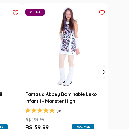
Outlet
il
Fantasia Abbey Bominable Luxo
Infantil - Monster High
(8)
R$
159
,
99
R$
39
,
99
FF
75
% OFF