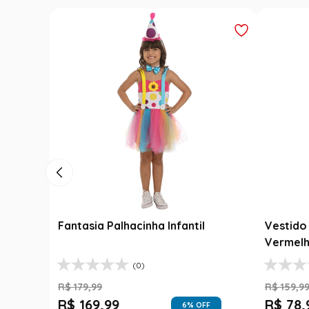
Fantasia Palhacinha Infantil
Vestido 
Vermelh
(0)
R$
179
,
99
R$
159
,
9
R$
169
,
99
R$
78
,
6
% OFF