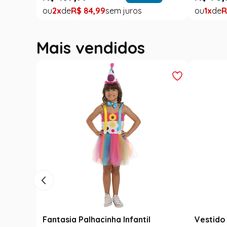
2
R$
84
,
99
1
R
Mais vendidos
Fantasia Palhacinha Infantil
Vestido 