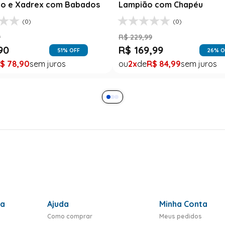
o e Xadrex com Babados
Lampião com Chapéu
(0)
(0)
9
R$
229
,
99
90
R$
169
,
99
51
% OFF
26
% O
$
78
,
90
2
R$
84
,
99
ra
Ajuda
Minha Conta
Como comprar
Meus pedidos