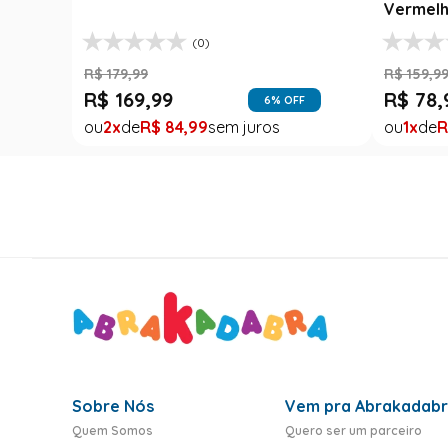
Vermelh
(0)
R$
179
,
99
R$
159
,
9
R$
169
,
99
R$
78
,
6
% OFF
2
R$
84
,
99
1
R
Sobre Nós
Vem pra Abrakadab
Quem Somos
Quero ser um parceiro