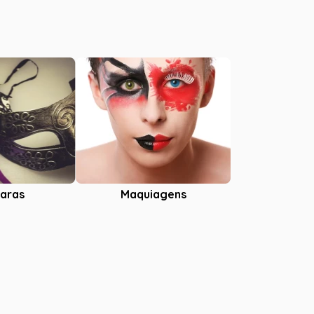
aras
Maquiagens