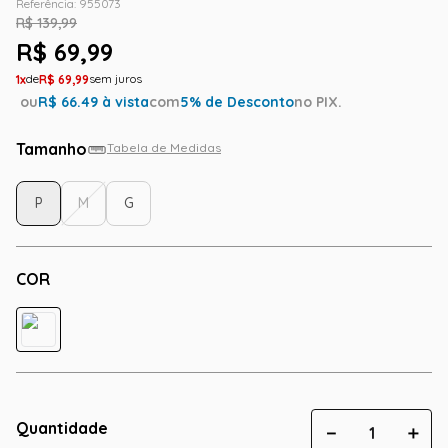
Referência
:
955073
R$
139
,
99
R$
69
,
99
1
R$
69
,
99
ou
R$
66.49
à vista
com
5
% de Desconto
no PIX.
Tamanho
Tabela de Medidas
P
M
G
COR
Quantidade
－
＋