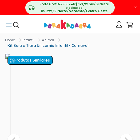
Frete Grátis
acima de
R$ 179,99
Sul/Sudeste
X
e acima de
R$ 299,99
Norte/Nordeste/Centro Oeste
Infantil
Animal
Kit Saia e Tiara Unicórnio Infantil - Carnaval
Produtos Similares