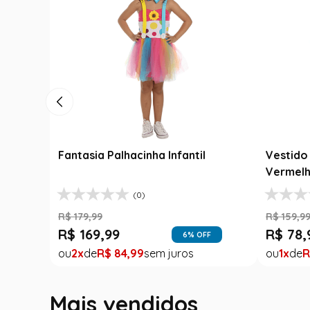
Fantasia Festa Junina Adulto
R
Jardineira Xadrez Caipira Azul
F
R$
139
,
99
R
nable Luxo
R$
99
,
99
R
h
29
% OFF
1
R$
99
,
99
75
% OFF
Mais vendidos