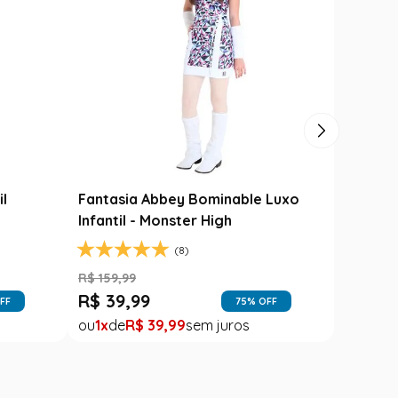
unina Carimbó
Saia Festa Junina Infantil Branca
rassol
Noivinha com Fitas Coloridas
R$
78
,
90
R$
49
,
99
39
% OFF
37
% OFF
1
R$
49
,
99