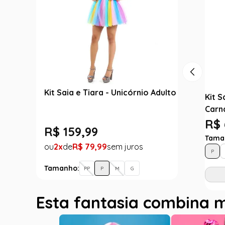
Kit Saia e Tiara - Unicórnio Adulto
Kit S
Carn
R$ 
R$
159
,
99
Tama
2
R$
79
,
99
P
Tamanho:
PP
P
M
G
Esta fantasia combina 