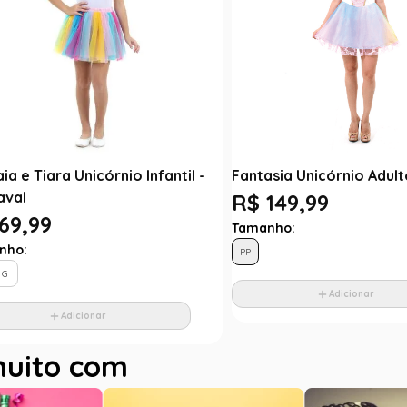
aia e Tiara Unicórnio Infantil -
Fantasia Unicórnio Adult
aval
R$ 149,99
69,99
Tamanho:
nho:
PP
G
Adicionar
Adicionar
muito com