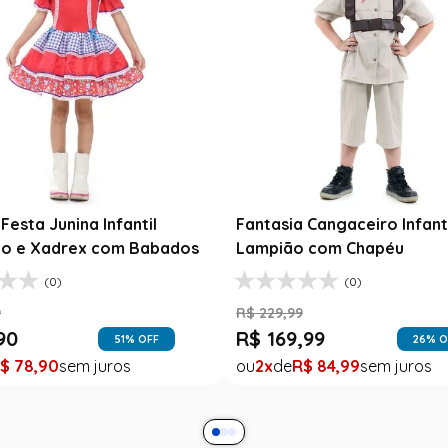
oupa Festa Junina Bebê Menina
Saia Infantil Festa J
antasia Rosa Floral com Renda
Xadrez Preto com Gi
$
189
,
99
R$
129
,
99
$
99
,
99
R$
78
,
90
47
% OFF
1
R$
99
,
99
1
R$
78
,
90