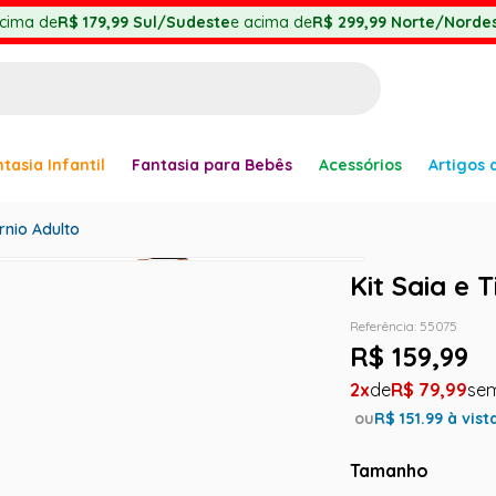
cima de
R$ 179,99
Sul/Sudeste
e acima de
R$ 299,99
Norte/Nordes
BUSCADOS
tasia Infantil
Fantasia para Bebês
Acessórios
Artigos 
anha
órnio Adulto
Kit Saia e 
Referência
:
55075
R$
159
,
99
2
R$
79
,
99
er
ou
R$
151.99
à vist
Tamanho
ve