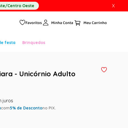
X
te/Centro Oeste
Favoritos
Minha Conta
de festa
Brinquedos
Tiara - Unicórnio Adulto
a
com
5
% de Desconto
no PIX.