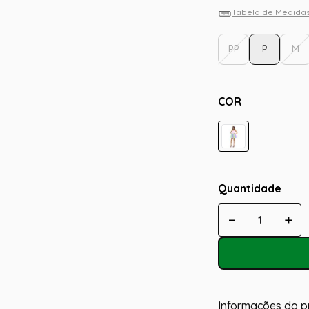
Tabela de Medida
PP
P
M
COR
Quantidade
－
＋
Informações do p