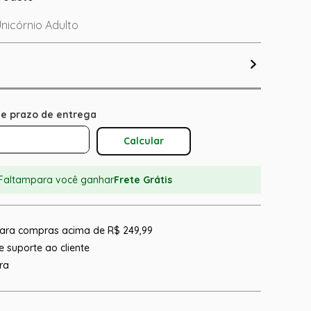
 Unicórnio Adulto
Calcular O Frete
Faltam
para você ganhar
Frete Grátis
 para compras acima de R$ 249,99
 suporte ao cliente
ra