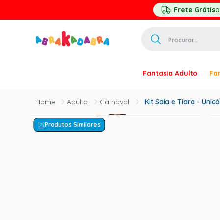
Frete Grátis
a
Procurar...
TERMOS MAIS 
Fantasia Adulto
Fan
1
º
homem ar
2
º
princesa
Adulto
Carnaval
Kit Saia e Tiara - Unic
3
º
pirata
Produtos Similares
4
º
palhaço
5
º
mascara
6
º
paquita
7
º
harry pott
8
º
kpop
9
º
branca ne