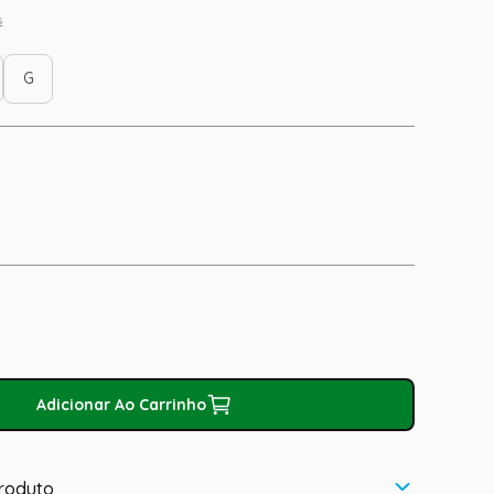
s
G
Adicionar Ao Carrinho
roduto