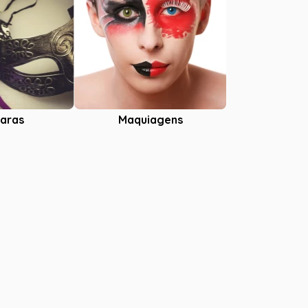
aras
Maquiagens