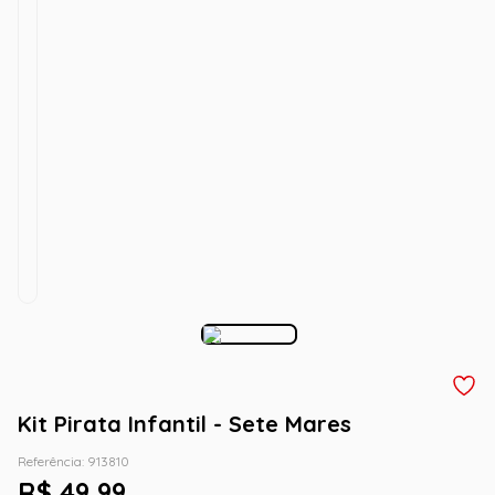
Kit Pirata Infantil - Sete Mares
Referência
:
913810
R$
49
,
99