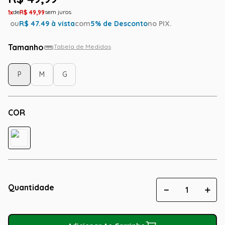
1
R$
49
,
99
ou
R$
47.49
à vista
com
5
% de Desconto
no PIX.
Tamanho
Tabela de Medidas
P
M
G
COR
Quantidade
－
＋