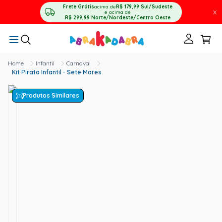
Frete Grátis
acima de
R$ 179,99
Sul/Sudeste
X
e acima de
R$ 299,99
Norte/Nordeste/Centro Oeste
Infantil
Carnaval
Kit Pirata Infantil - Sete Mares
Produtos Similares