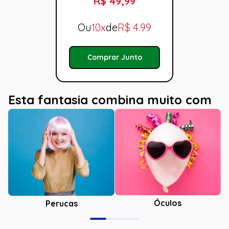
R$ 49,99
Ou
10x
de
R$
4.99
Comprar Junto
Esta fantasia combina muito com
Óculos
Perucas