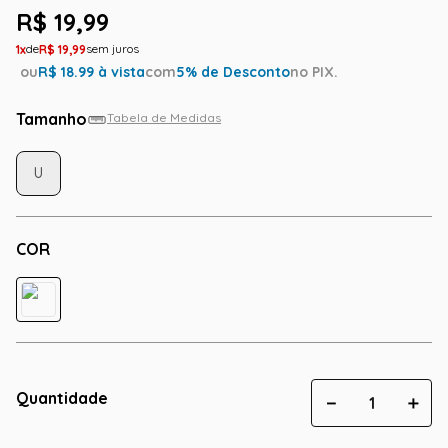
R$
19
,
99
1
R$
19
,
99
ou
R$
18.99
à vista
com
5
% de Desconto
no PIX.
Tamanho
Tabela de Medidas
U
COR
Quantidade
－
＋