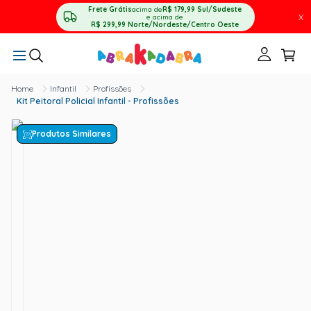
Frete Grátis
acima de
R$ 179,99
Sul/Sudeste
X
e acima de
R$ 299,99
Norte/Nordeste/Centro Oeste
Infantil
Profissões
Kit Peitoral Policial Infantil - Profissões
Produtos Similares