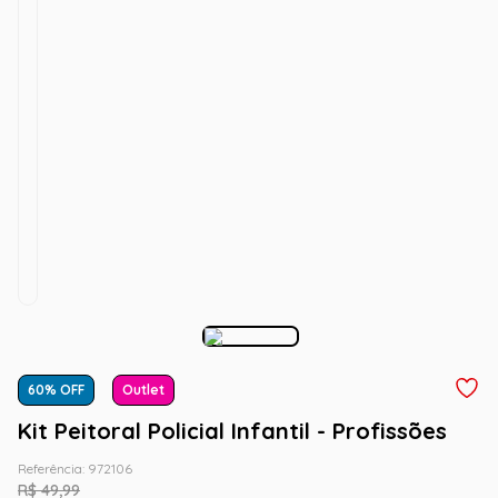
60
% OFF
Outlet
Kit Peitoral Policial Infantil - Profissões
Referência
:
972106
R$
49
,
99