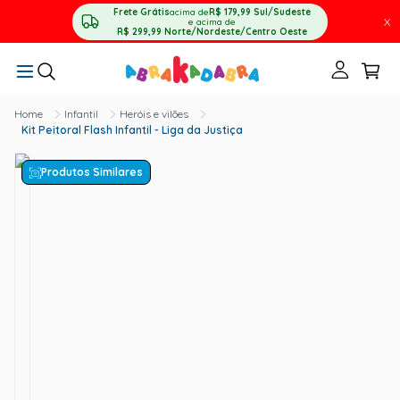
Frete Grátis
acima de
R$ 179,99
Sul/Sudeste
X
e acima de
R$ 299,99
Norte/Nordeste/Centro Oeste
Infantil
Heróis e vilões
Kit Peitoral Flash Infantil - Liga da Justiça
Produtos Similares