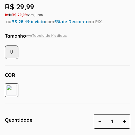
R$
29
,
99
1
R$
29
,
99
ou
R$
28.49
à vista
com
5
% de Desconto
no PIX.
Tamanho
Tabela de Medidas
U
COR
Quantidade
－
＋