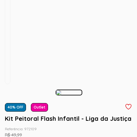
40
% OFF
Outlet
Kit Peitoral Flash Infantil - Liga da Justiça
Referência
:
972109
R$
49
,
99