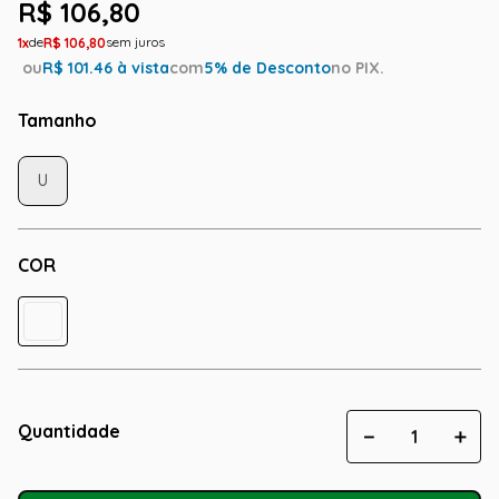
R$
106
,
80
1
R$
106
,
80
ou
R$
101.46
à vista
com
5
% de Desconto
no PIX.
Tamanho
U
COR
Quantidade
－
＋