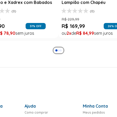
o e Xadrex com Babados
Lampião com Chapéu
(0)
(0)
9
R$
229
,
99
90
R$
169
,
99
51
% OFF
26
% O
$
78
,
90
2
R$
84
,
99
ra
Ajuda
Minha Conta
Como comprar
Meus pedidos