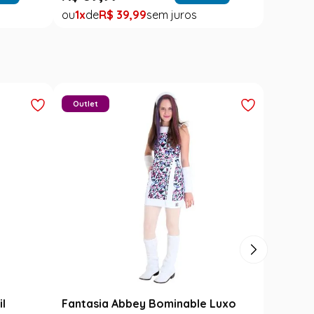
1
R$
39
,
99
Outlet
il
Fantasia Abbey Bominable Luxo