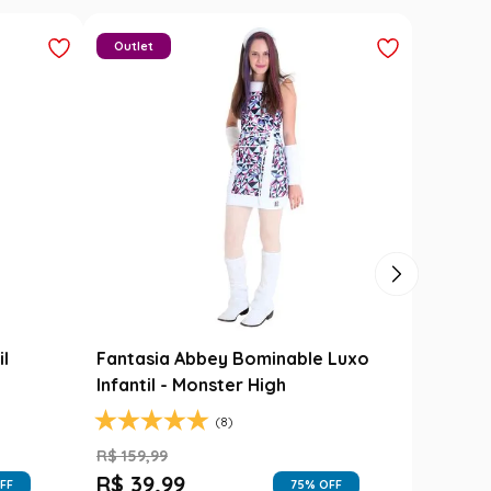
Outlet
il
Fantasia Abbey Bominable Luxo
Infantil - Monster High
(8)
R$
159
,
99
R$
39
,
99
FF
75
% OFF