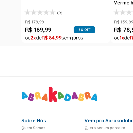
Vermelh
(0)
R$
179
,
99
R$
159
,
9
R$
169
,
99
R$
78
,
6
% OFF
2
R$
84
,
99
1
R
Sobre Nós
Vem pra Abrakadab
Quem Somos
Quero ser um parceiro