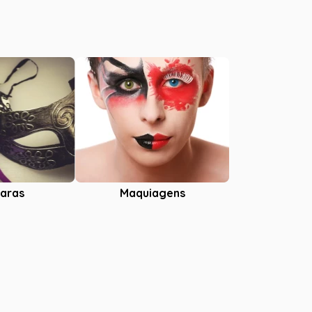
aras
Maquiagens