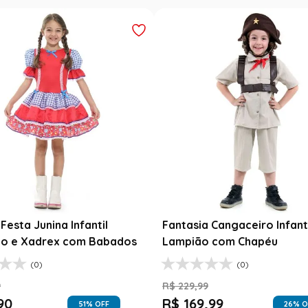
Festa Junina Infantil
Fantasia Cangaceiro Infant
o e Xadrex com Babados
Lampião com Chapéu
(0)
(0)
9
R$
229
,
99
90
R$
169
,
99
51
% OFF
26
% O