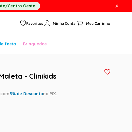
X
te/Centro Oeste
Favoritos
Minha Conta
de festa
Brinquedos
Maleta - Clinikids
a
com
5
% de Desconto
no PIX.