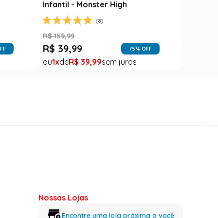
Infantil - Monster High
(8)
R$
159
,
99
R$
39
,
99
FF
75
% OFF
1
R$
39
,
99
Nossas Lojas
Encontre uma loja próxima a você