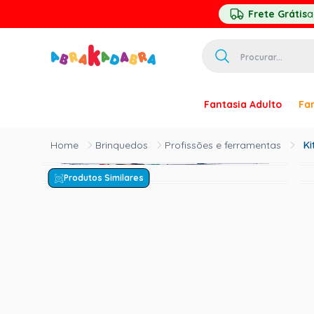
Frete Grátis
a
Procurar...
TERMOS MAIS 
Fantasia Adulto
Fan
1
º
homem ar
2
º
princesa
Brinquedos
Profissões e ferramentas
Ki
3
º
pirata
Produtos Similares
4
º
palhaço
5
º
mascara
6
º
paquita
7
º
harry pott
8
º
kpop
9
º
branca ne