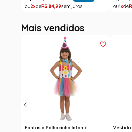
2
R$
84
,
99
1
R
Mais vendidos
Fantasia Palhacinha Infantil
Vestido 