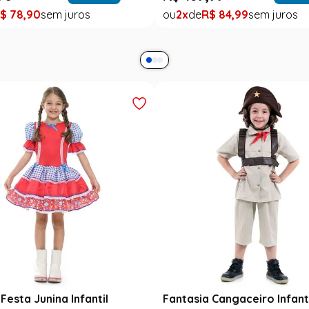
$
78
,
90
2
R$
84
,
99
Festa Junina Infantil
Fantasia Cangaceiro Infant