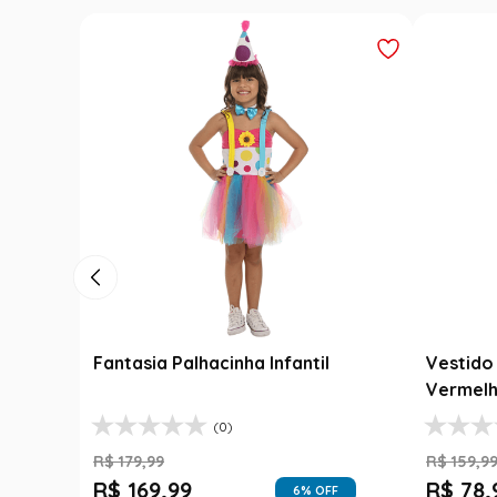
Fantasia Palhacinha Infantil
Vestido 
Vermelh
(0)
R$
179
,
99
R$
159
,
9
R$
169
,
99
R$
78
,
6
% OFF