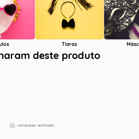
ulos
Tiaras
Másc
charam deste produto
comprador verificado