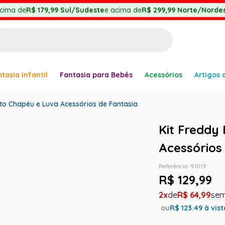
cima de
R$ 179,99
Sul/Sudeste
e acima de
R$ 299,99
Norte/Nordes
BUSCADOS
tasia Infantil
Fantasia para Bebês
Acessórios
Artigos 
anha
lto Chapéu e Luva Acessórios de Fantasia
Kit Freddy
Acessórios
Referência
:
91019
R$
129
,
99
er
2
R$
64
,
99
ou
R$
123.49
à vist
ve