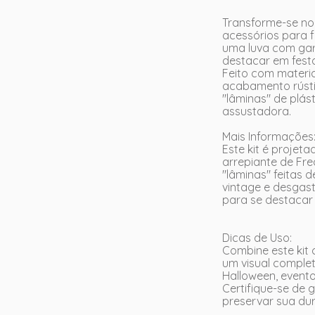
Transforme-se no
acessórios para 
uma luva com garr
destacar em fest
Feito com materia
acabamento rústi
"lâminas" de plás
assustadora.
Mais Informações
Este kit é projet
arrepiante de Fred
"lâminas" feitas 
vintage e desgast
para se destacar 
Dicas de Uso:
Combine este kit
um visual complet
Halloween, event
Certifique-se de 
preservar sua dur