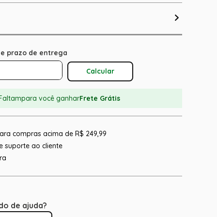
Calcular O Frete
Faltam
para você ganhar
Frete Grátis
 para compras acima de R$ 249,99
 suporte ao cliente
ra
do de ajuda?