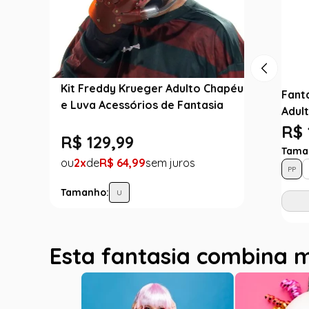
Kit Freddy Krueger Adulto Chapéu
Fant
e Luva Acessórios de Fantasia
Adul
R$ 
R$
129
,
99
Tama
2
R$
64
,
99
PP
Tamanho:
U
Esta fantasia combina 