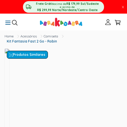
Frete Grátis
acima de
R$ 179,99
Sul/Sudeste
X
e acima de
R$ 299,99
Norte/Nordeste/Centro Oeste
Acessórios
Camiseta
Kit Fantasia Fast 2 Go - Robin
Produtos Similares