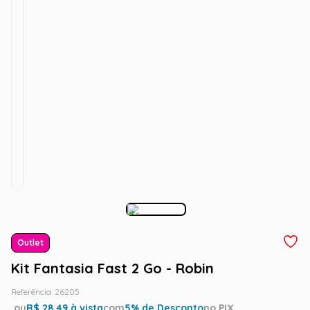
Outlet
Kit Fantasia Fast 2 Go - Robin
Referência
:
26205
ou
R$
28.49
à vista
com
5
% de Desconto
no PIX.