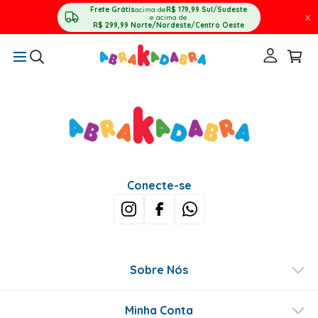
Frete Grátis
acima de
R$ 179,99
Sul/Sudeste
X
e acima de
R$ 299,99
Norte/Nordeste/Centro Oeste
Conecte-se
Sobre Nós
Minha Conta