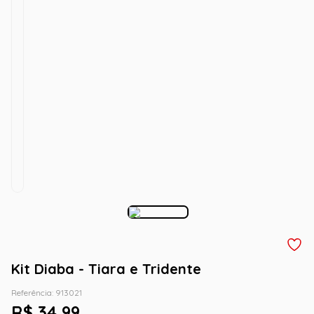
Kit Diaba - Tiara e Tridente
Referência
:
913021
R$
34
,
99