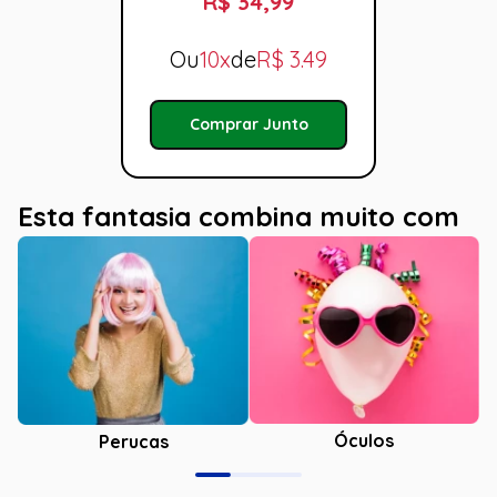
R$ 34,99
Ou
10x
de
R$
3.49
Comprar Junto
Esta fantasia combina muito com
Óculos
Perucas