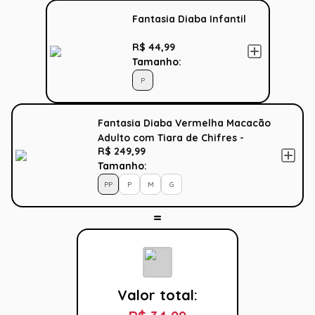
Fantasia Diaba Infantil
R$ 44,99
Tamanho:
P
Fantasia Diaba Vermelha Macacão
Adulto com Tiara de Chifres -
R$ 249,99
Halloween
Tamanho:
PP
P
M
G
Valor total: