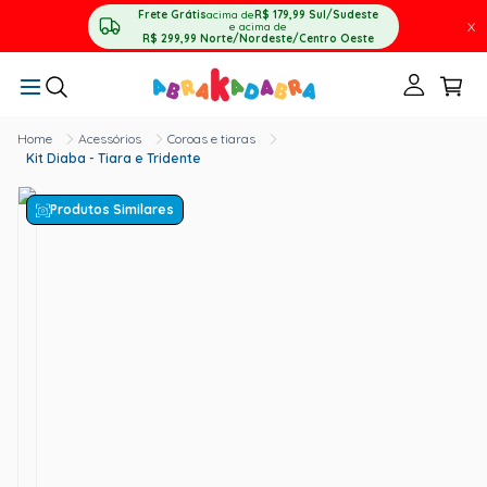
Frete Grátis
acima de
R$ 179,99
Sul/Sudeste
X
e acima de
R$ 299,99
Norte/Nordeste/Centro Oeste
Acessórios
Coroas e tiaras
Kit Diaba - Tiara e Tridente
Produtos Similares