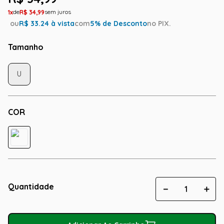
1
R$
34
,
99
ou
R$
33.24
à vista
com
5
% de Desconto
no PIX.
Tamanho
U
COR
Quantidade
－
＋