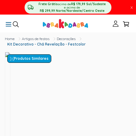
Frete Grátis
acima de
R$ 179,99
Sul/Sudeste
X
e acima de
R$ 299,99
Norte/Nordeste/Centro Oeste
Artigos de festas
Decorações
Kit Decorativo - Chá Revelação - Festcolor
Produtos Similares