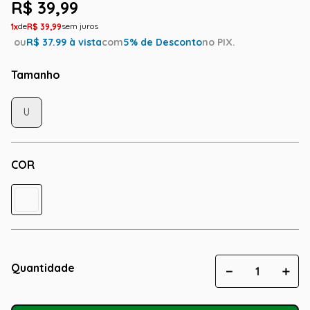
R$
39
,
99
1
R$
39
,
99
ou
R$
37.99
à vista
com
5
% de Desconto
no PIX.
Tamanho
U
COR
Quantidade
－
＋