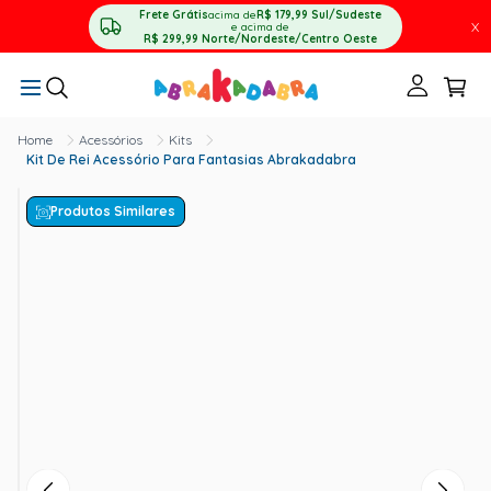
Frete Grátis
acima de
R$ 179,99
Sul/Sudeste
X
e acima de
R$ 299,99
Norte/Nordeste/Centro Oeste
Acessórios
Kits
Kit De Rei Acessório Para Fantasias Abrakadabra
Produtos Similares