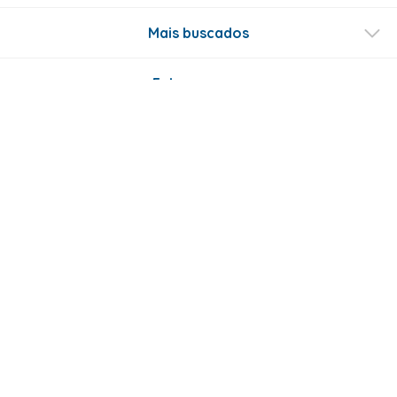
Mais buscados
Fale conosco
Formas de Pagamento
Certificados
ABRAKADABRA COM. E LOCOÇÃO DE ARTIGOS DE FESTAS LTDA - CNPJ -