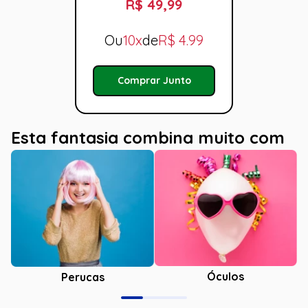
R$ 49,99
Ou
10x
de
R$
4.99
Comprar Junto
Esta fantasia combina muito com
Óculos
Perucas