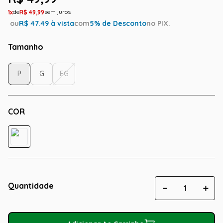
1
R$
49
,
99
ou
R$
47.49
à vista
com
5
% de Desconto
no PIX.
Tamanho
P
G
EG
COR
Quantidade
－
＋