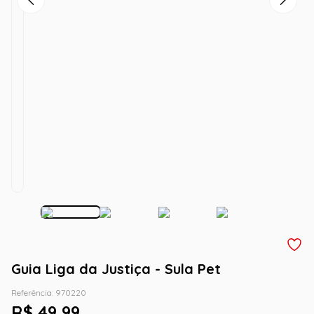
Guia Liga da Justiça - Sula Pet
Referência
:
970220
R$
49
,
99