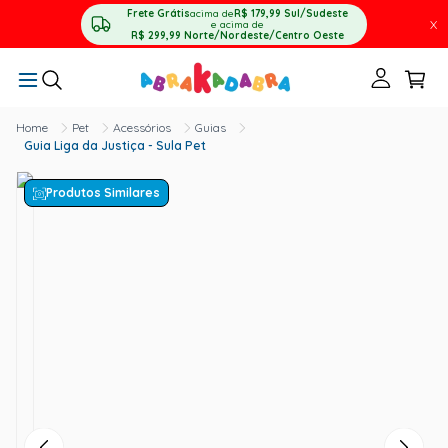
Frete Grátis
acima de
R$ 179,99
Sul/Sudeste
X
e acima de
R$ 299,99
Norte/Nordeste/Centro Oeste
Pet
Acessórios
Guias
Guia Liga da Justiça - Sula Pet
Produtos Similares