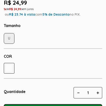
R$
24
,
99
1
R$
24
,
99
ou
R$
23.74
à vista
com
5
% de Desconto
no PIX.
Tamanho
U
COR
Quantidade
－
＋