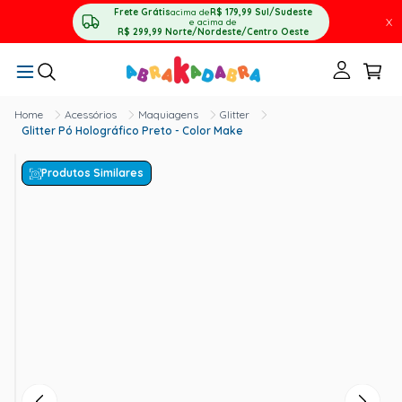
Frete Grátis
acima de
R$ 179,99
Sul/Sudeste
X
e acima de
R$ 299,99
Norte/Nordeste/Centro Oeste
Acessórios
Maquiagens
Glitter
Glitter Pó Holográfico Preto - Color Make
Produtos Similares