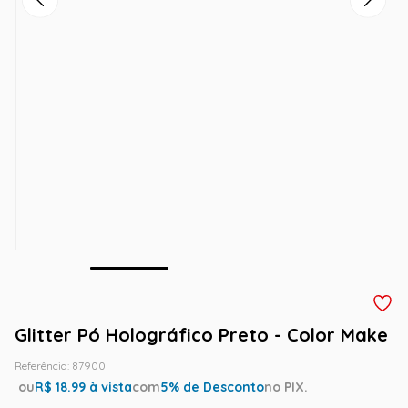
Glitter Pó Holográfico Preto - Color Make
Referência
:
87900
ou
R$
18.99
à vista
com
5
% de Desconto
no PIX.