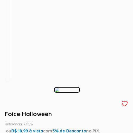
Foice Halloween
Referência
:
73862
ou
R$
18.99
à vista
com
5
% de Desconto
no PIX.