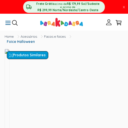
Frete Grátis
acima de
R$ 179,99
Sul/Sudeste
X
e acima de
R$ 299,99
Norte/Nordeste/Centro Oeste
Acessórios
Facas e foices
Foice Halloween
Produtos Similares