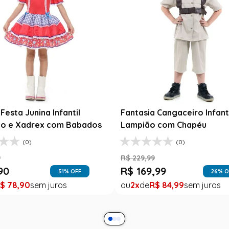
Festa Junina Infantil
Fantasia Cangaceiro Infant
o e Xadrex com Babados
Lampião com Chapéu
(0)
(0)
9
R$
229
,
99
90
R$
169
,
99
51
% OFF
26
% O
$
78
,
90
2
R$
84
,
99