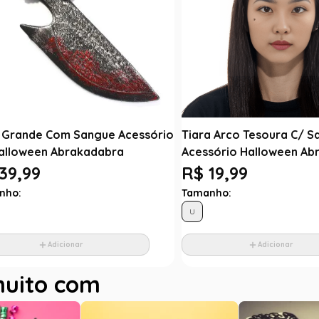
 Grande Com Sangue Acessório
Tiara Arco Tesoura C/ 
alloween Abrakadabra
Acessório Halloween Ab
39,99
R$ 19,99
nho:
Tamanho:
U
Adicionar
Adicionar
muito com