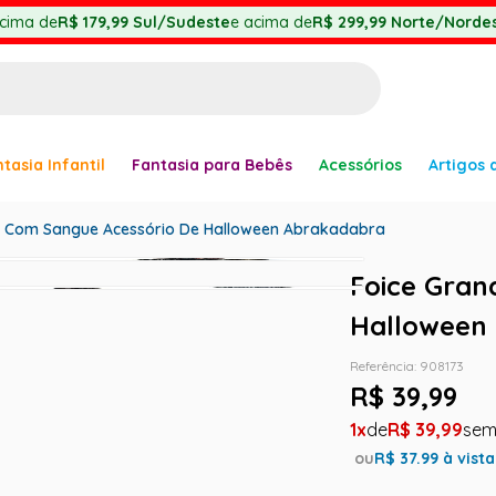
cima de
R$ 179,99
Sul/Sudeste
e acima de
R$ 299,99
Norte/Nordes
BUSCADOS
tasia Infantil
Fantasia para Bebês
Acessórios
Artigos 
anha
e Com Sangue Acessório De Halloween Abrakadabra
Foice Gran
Halloween
Referência
:
908173
er
R$
39
,
99
1
R$
39
,
99
ou
R$
37.99
à vista
ve