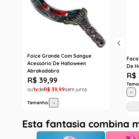
Foice Grande Com Sangue
Faca
Acessório De Halloween
De H
Abrakadabra
R$ 
R$
39
,
99
Tama
1
R$
39
,
99
U
Tamanho:
U
Esta fantasia combina 