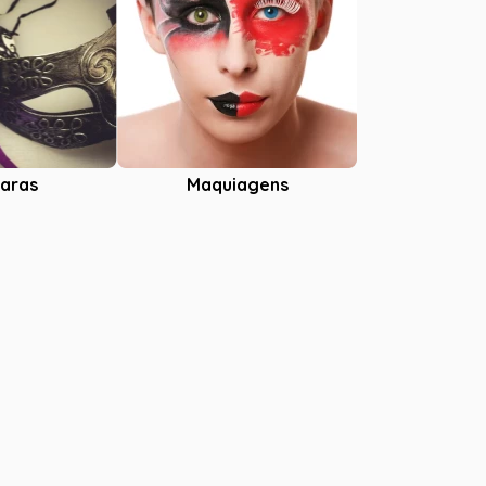
aras
Maquiagens