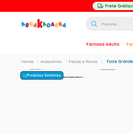
Frete Grátis
a
Procurar...
TERMOS MAIS 
Fantasia Adulto
Fan
1
º
homem ar
2
º
princesa
Acessórios
Facas e foices
Foice Grand
3
º
pirata
Produtos Similares
4
º
mascara
5
º
paquita
6
º
harry pott
7
º
palhaço
8
º
kpop
9
º
branca ne