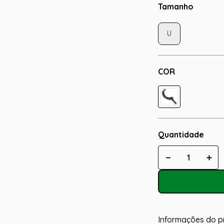
Tamanho
U
COR
Quantidade
－
＋
Informações do p