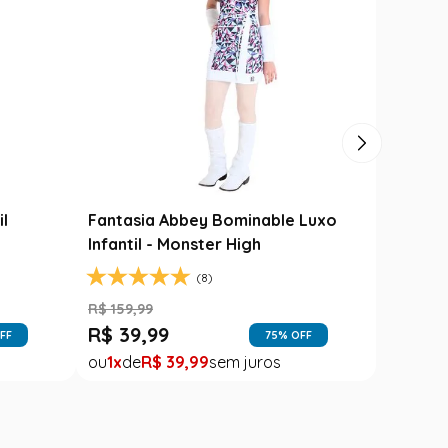
il
Fantasia Abbey Bominable Luxo
Infantil - Monster High
(8)
R$
159
,
99
R$
39
,
99
FF
75
% OFF
1
R$
39
,
99