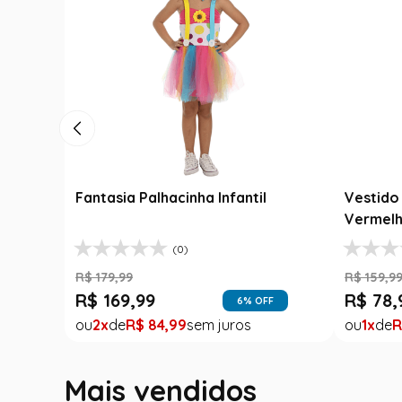
Fantasia Palhacinha Infantil
Vestido 
Vermelh
(0)
R$
179
,
99
R$
159
,
9
R$
169
,
99
R$
78
,
6
% OFF
2
R$
84
,
99
1
R
Mais vendidos