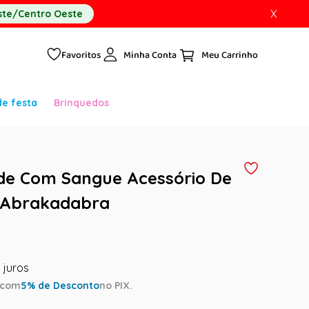
X
te/Centro Oeste
Favoritos
Minha Conta
de festa
Brinquedos
de Com Sangue Acessório De
 Abrakadabra
com
5
% de Desconto
no PIX.