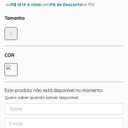
ou
R$
16.14
à vista
com
5
% de Desconto
no PIX.
Tamanho
U
COR
Este produto não está disponível no momento
Quero saber quando estiver disponível