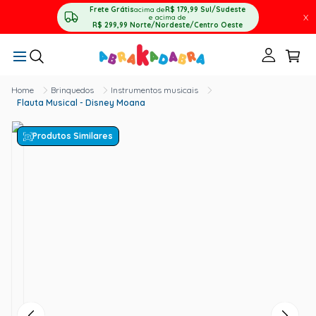
Frete Grátis
acima de
R$ 179,99
Sul/Sudeste
X
e acima de
R$ 299,99
Norte/Nordeste/Centro Oeste
Brinquedos
Instrumentos musicais
Flauta Musical - Disney Moana
Produtos Similares