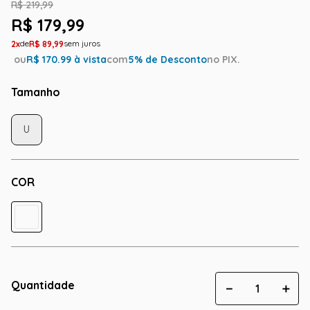
R$
219
,
99
R$
179
,
99
2
R$
89
,
99
ou
R$
170.99
à vista
com
5
% de Desconto
no PIX.
Tamanho
U
COR
Quantidade
－
＋