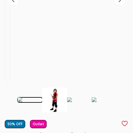
50
% OFF
Outlet