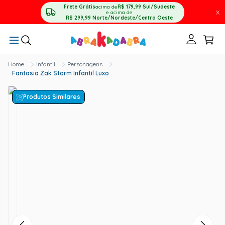
Frete Grátis
acima de
R$ 179,99
Sul/Sudeste
X
e acima de
R$ 299,99
Norte/Nordeste/Centro Oeste
Infantil
Personagens
Fantasia Zak Storm Infantil Luxo
Produtos Similares