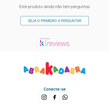
Este produto ainda não tem perguntas
SEJA O PRIMEIRO A PERGUNTAR
Conecte-se