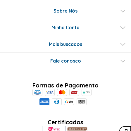
Sobre Nós
Minha Conta
Mais buscados
Fale conosco
Formas de Pagamento
Certificados