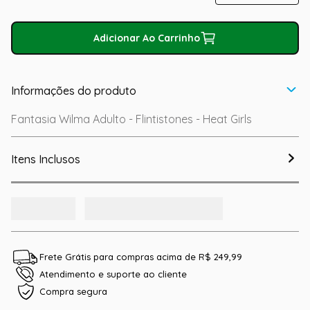
Adicionar Ao Carrinho
Informações do produto
Fantasia Wilma Adulto - Flintistones - Heat Girls
Itens Inclusos
Frete Grátis para compras acima de R$ 249,99
Atendimento e suporte ao cliente
Compra segura