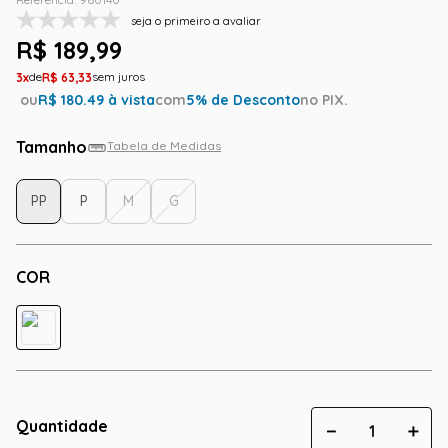
seja o primeiro a avaliar
R$
189
,
99
3
R$
63
,
33
ou
R$
180.49
à vista
com
5
% de Desconto
no PIX.
Tamanho
Tabela de Medidas
PP
P
M
G
COR
Quantidade
－
＋