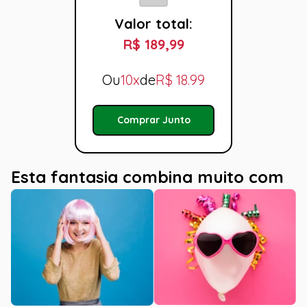
Valor total:
R$ 189,99
Ou
10x
de
R$
18.99
Comprar Junto
Esta fantasia combina muito com