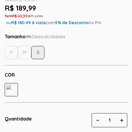
R$
189
,
99
3
R$
63
,
33
ou
R$
180.49
à vista
com
5
% de Desconto
no PIX.
Tamanho
Tabela de Medidas
P
M
G
COR
Quantidade
－
＋