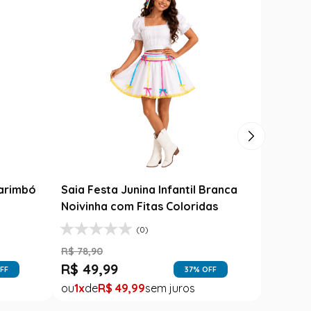
til
Varinha Das Varinhas - Harry
Potter
R$
149
,
99
R$
99
,
99
FF
33
% OFF
1
R$
99
,
99