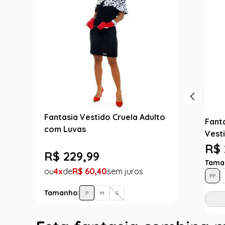
Fantasia Vestido Cruela Adulto
Fant
com Luvas
Vest
R$ 
R$
229
,
99
Tama
4
R$
60
,
40
PP
Tamanho:
P
M
G