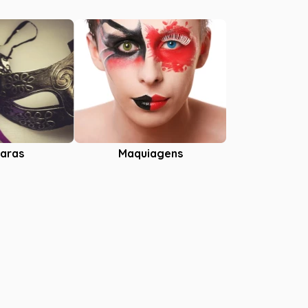
aras
Maquiagens