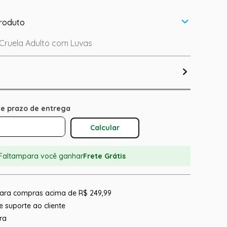
roduto
 Cruela Adulto com Luvas
Calcular O Frete
Faltam
para você ganhar
Frete Grátis
 para compras acima de R$ 249,99
 suporte ao cliente
ra