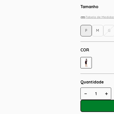
Tamanho
Tabela de Medida
P
M
G
COR
Quantidade
－
＋