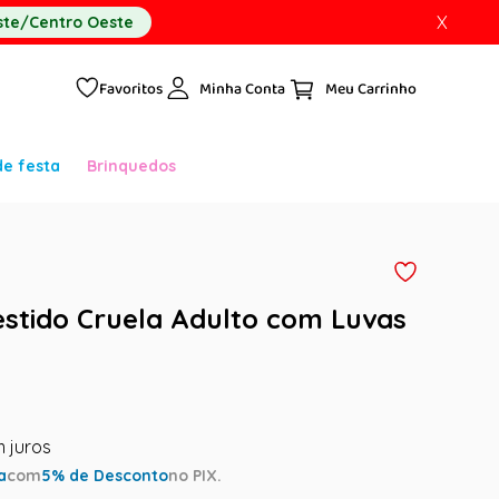
X
te/Centro Oeste
Favoritos
Minha Conta
de festa
Brinquedos
estido Cruela Adulto com Luvas
a
com
5
% de Desconto
no PIX.