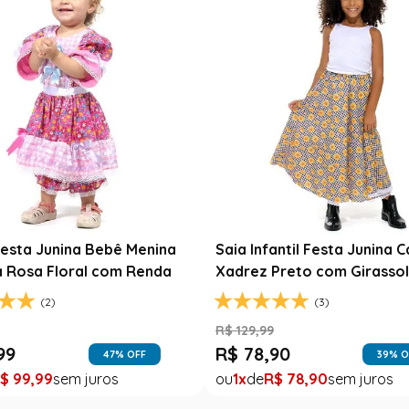
Fantasia Noiva Junina Infan
Branca com Véu e Laços
R$
139
,
99
ta Junina Infantil Branca
R$
79
,
99
a com Fitas Coloridas
43
% O
1
R$
79
,
99
(0)
99
37
% OFF
$
49
,
99