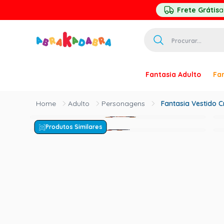
Frete Grátis
a
Procurar...
TERMOS MAIS 
Fantasia Adulto
Fan
1
º
homem ar
2
º
princesa
Adulto
Personagens
Fantasia Vestido 
3
º
pirata
Produtos Similares
4
º
paquita
5
º
harry pott
6
º
palhaço
7
º
kpop
8
º
branca ne
9
º
toy story