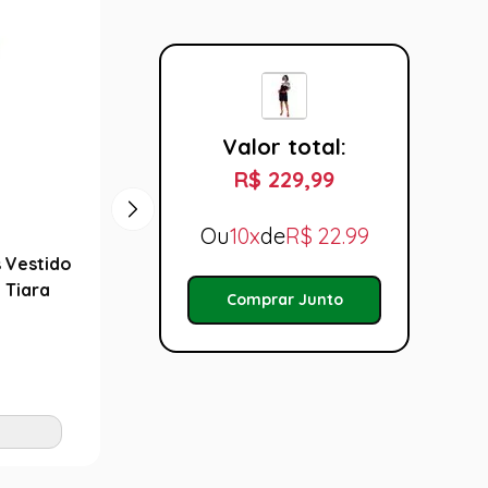
Valor total:
R$ 229,99
Ou
10x
de
R$
22.99
 Vestido
Fantasia Motoqueiro Zumbi Adulto
Fantas
 Tiara
com Luvas e Máscara
Másca
Comprar Junto
R$ 199,99
R$ 1
Tamanho:
Taman
M
M
G
Adicionar