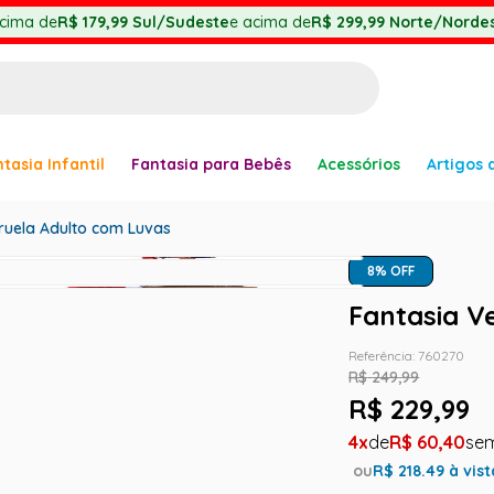
cima de
R$ 179,99
Sul/Sudeste
e acima de
R$ 299,99
Norte/Nordes
BUSCADOS
tasia Infantil
Fantasia para Bebês
Acessórios
Artigos 
anha
Cruela Adulto com Luvas
8
% OFF
Fantasia V
er
Referência
:
760270
R$
249
,
99
R$
229
,
99
4
R$
60
,
40
ve
ou
R$
218.49
à vist