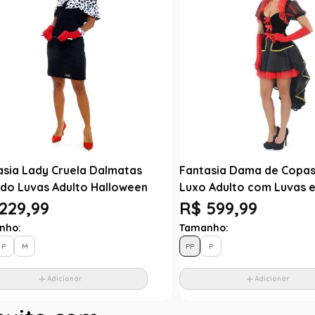
asia Lady Cruela Dalmatas
Fantasia Dama de Copas
ido Luvas Adulto Halloween
Luxo Adulto com Luvas e
229,99
R$ 599,99
nho:
Tamanho:
P
M
PP
P
Adicionar
Adicionar