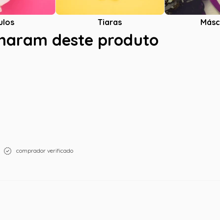
ulos
Tiaras
Másc
charam deste produto
comprador verificado