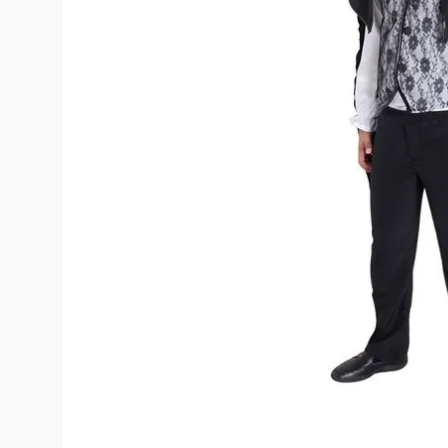
10
º
rumi