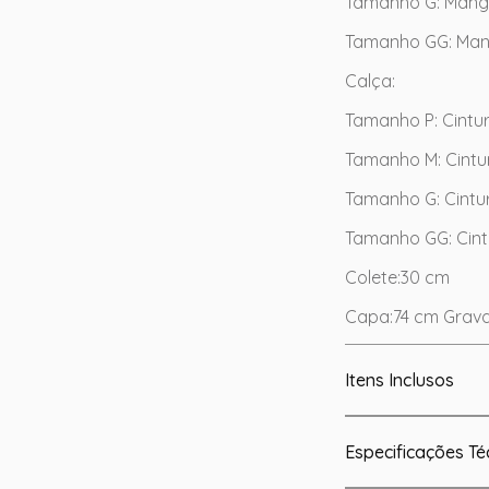
Tamanho G: Mang
Tamanho GG: Man
Calça:
Tamanho P: Cint
Tamanho M: Cint
Tamanho G: Cint
Tamanho GG: Cin
Colete:30 cm
Capa:74 cm Grav
Itens Inclusos
Especificações Té