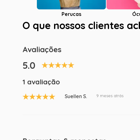
Óc
Perucas
O que nossos clientes a
Avaliações
5.0
1 avaliação
Suellen S.
9 meses atrás