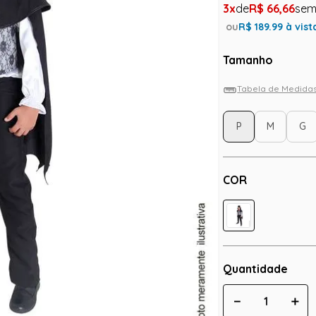
3
R$
66
,
66
ou
R$
189.99
à vist
Tamanho
Tabela de Medida
P
M
G
COR
Quantidade
－
＋