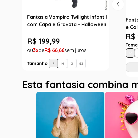
Fantasia Vampiro Twilight Infantil
Fant
com Capa e Gravata - Halloween
e Co
R$ 
R$
199
,
99
Tama
3
R$
66
,
66
P
Tamanho:
P
M
G
GG
Esta fantasia combina 