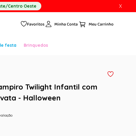
X
te/Centro Oeste
Favoritos
Minha Conta
de festa
Brinquedos
mpiro Twilight Infantil com
vata - Halloween
valiação