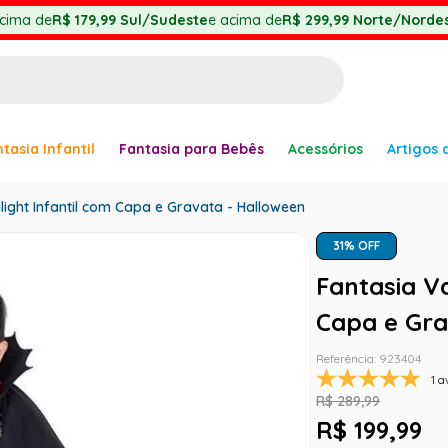
cima de
R$ 179,99
Sul/Sudeste
e acima de
R$ 299,99
Norte/Nordes
BUSCADOS
tasia Infantil
Fantasia para Bebês
Acessórios
Artigos 
anha
light Infantil com Capa e Gravata - Halloween
31
% OFF
Fantasia Va
er
Capa e Gra
Referência
:
923404
1 a
R$
289
,
99
ve
R$
199
,
99