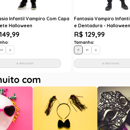
asia Infantil Vampiro Com Capa
Fantasia Vampiro Infant
lete Halloween
e Dentadura - Hallowee
149,99
R$ 129,99
nho:
Tamanho:
M
G
P
M
G
Adicionar
Adicionar
muito com