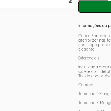
Informações do p
Com a Fantasia I
aterrorizar nas f
com capa preta e 
elegante.
Diferenciais:
Inclui capa preta 
Colete com detalh
Tecido confortáve
Camisa:
Tamanho P:Manga
Tamanho M:Manga