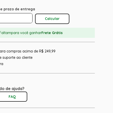
Calcular O Frete
Faltam
para você ganhar
Frete Grátis
 para compras acima de R$ 249,99
 suporte ao cliente
ra
do de ajuda?
FAQ