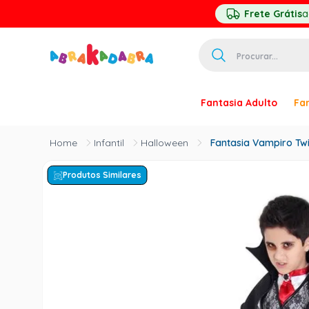
Frete Grátis
a
Procurar...
TERMOS MAIS 
Fantasia Adulto
Fan
1
º
homem ar
2
º
princesa
Infantil
Halloween
Fantasia Vampiro Twi
3
º
pirata
Produtos Similares
4
º
paquita
5
º
harry pott
6
º
palhaço
7
º
kpop
8
º
branca ne
9
º
toy story