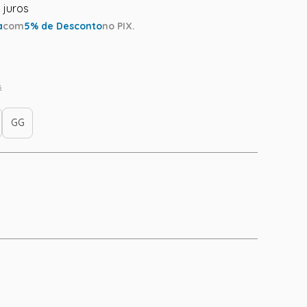
a
com
5
% de Desconto
no PIX.
s
GG