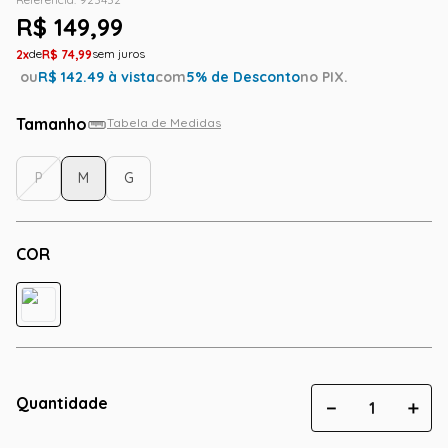
R$
149
,
99
2
R$
74
,
99
ou
R$
142.49
à vista
com
5
% de Desconto
no PIX.
Tamanho
Tabela de Medidas
P
M
G
COR
Quantidade
－
＋