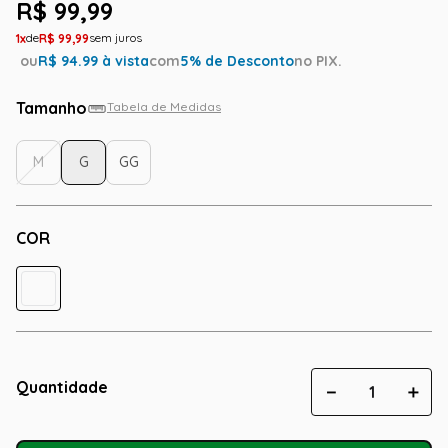
R$
99
,
99
1
R$
99
,
99
ou
R$
94.99
à vista
com
5
% de Desconto
no PIX.
Tamanho
Tabela de Medidas
M
G
GG
COR
Quantidade
－
＋