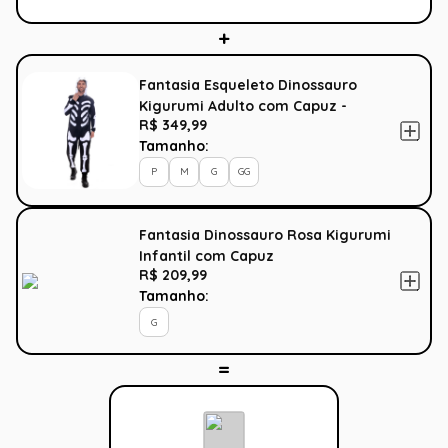
Fantasia Esqueleto Dinossauro
Kigurumi Adulto com Capuz -
R$ 349,99
Halloween
Tamanho:
P
M
G
GG
Fantasia Dinossauro Rosa Kigurumi
Infantil com Capuz
R$ 209,99
Tamanho:
G