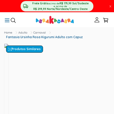
Frete Grátis
acima de
R$ 179,99
Sul/Sudeste
X
e acima de
R$ 299,99
Norte/Nordeste/Centro Oeste
Adulto
Carnaval
Fantasia Ursinha Rosa Kigurumi Adulto com Capuz
Produtos Similares