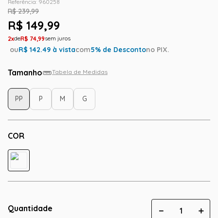
Referência
:
960258
R$
239
,
99
R$
149
,
99
2
R$
74
,
99
ou
R$
142.49
à vista
com
5
% de Desconto
no PIX.
Tamanho
Tabela de Medidas
PP
P
M
G
COR
Quantidade
－
＋