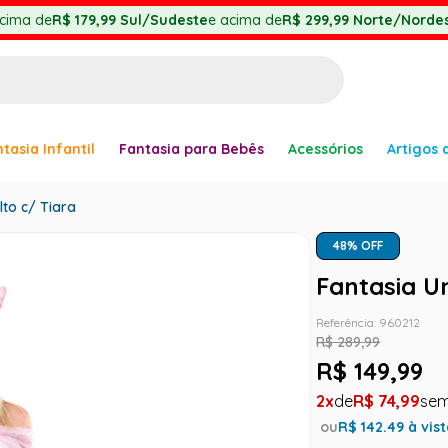
cima de
R$ 179,99
Sul/Sudeste
e acima de
R$ 299,99
Norte/Nordes
BUSCADOS
tasia Infantil
Fantasia para Bebês
Acessórios
Artigos 
anha
lto c/ Tiara
48
% OFF
Fantasia Un
Referência
:
960212
er
R$
289
,
99
R$
149
,
99
2
R$
74
,
99
ou
R$
142.49
à vis
ve