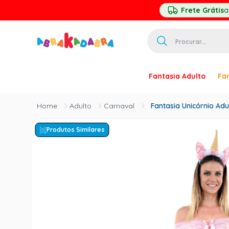
Frete Grátis
a
Procurar...
TERMOS MAIS 
Fantasia Adulto
Fan
1
º
homem ar
2
º
princesa
Adulto
Carnaval
Fantasia Unicórnio Adu
3
º
pirata
Produtos Similares
4
º
mascara
5
º
paquita
6
º
harry pott
7
º
palhaço
8
º
kpop
9
º
branca ne