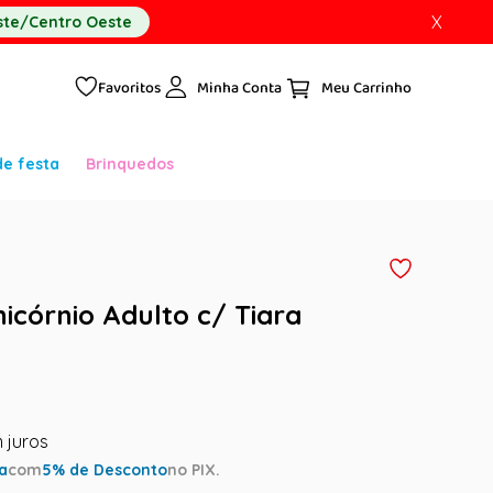
X
te/Centro Oeste
Favoritos
Minha Conta
de festa
Brinquedos
icórnio Adulto c/ Tiara
ta
com
5
% de Desconto
no PIX.