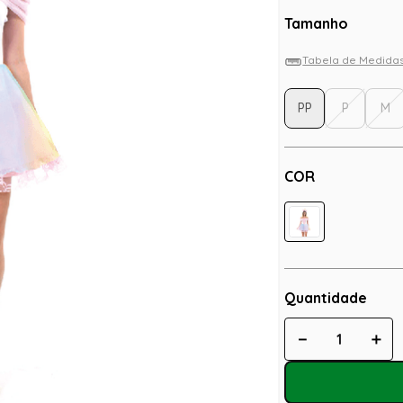
Tamanho
Tabela de Medida
PP
P
M
COR
Quantidade
－
＋