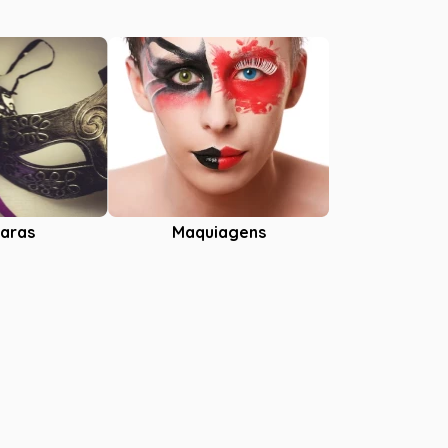
aras
Maquiagens