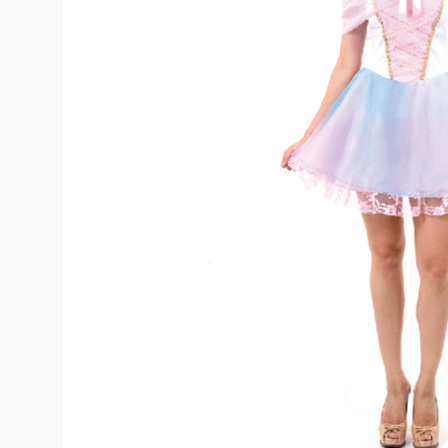
10
º
rumi