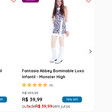
Carimbó
Saia Festa Junina Infantil Branca
l
Noivinha com Fitas Coloridas
R$
78
,
90
R$
49
,
99
FF
37
% OFF
1
R$
49
,
99