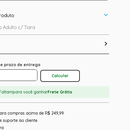
roduto
o Adulto c/ Tiara
Calcular O Frete
Faltam
para você ganhar
Frete Grátis
 para compras acima de R$ 249,99
 suporte ao cliente
ra