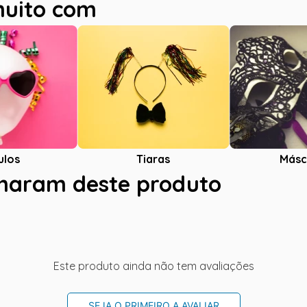
muito com
ulos
Tiaras
Másc
charam deste produto
Este produto ainda não tem avaliações
SEJA O PRIMEIRO A AVALIAR