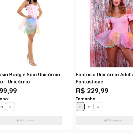
asia Body e Saia Unicórnio
Fantasia Unicórnio Adult
o - Unicórnio
Fantastique
99,99
R$ 229,99
nho:
Tamanho:
M
G
P
M
G
Adicionar
Adicionar