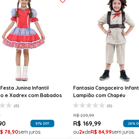
esta Junina Bebê Menina
Saia Infantil Festa Junina 
a Rosa Floral com Renda
Xadrez Preto com Girasso
9
R$
129
,
99
99
R$
78
,
90
47
% OFF
39
% O
$
99
,
99
1
R$
78
,
90