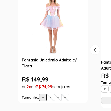
Fantasia Unicórnio Adulto c/
Fant
Tiara
Adult
R$ 
R$
149
,
99
Tama
2
R$
74
,
99
P
Tamanho:
PP
P
M
G