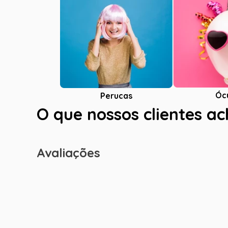
Óc
Perucas
O que nossos clientes a
Avaliações