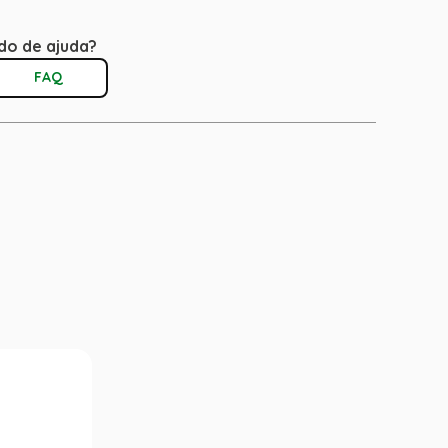
do de ajuda?
FAQ